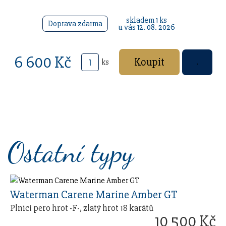
skladem 1 ks
Doprava zdarma
u vás 12. 08. 2026
6 600 Kč
ks
Ostatní typy
Waterman Carene Marine Amber GT
Plnicí pero hrot -F-, zlatý hrot 18 karátů
10 500 Kč