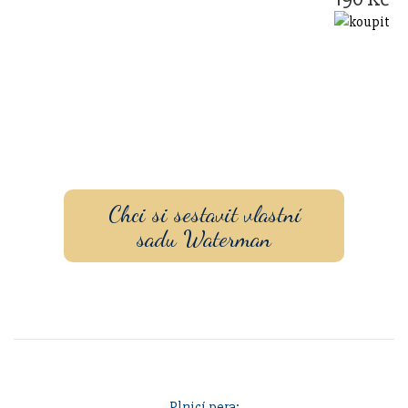
Sestavte si dárkovou sadu
s vlastním gravírovaním a
pouzdrem nebo inkoustem.
Chci si sestavit vlastní
sadu Waterman
Plnicí pera: