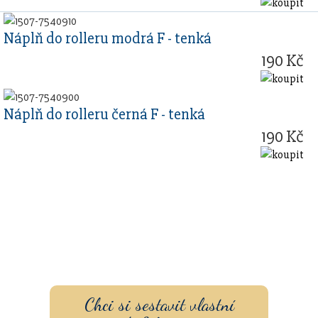
Náplň do rolleru modrá F - tenká
190 Kč
Náplň do rolleru černá F - tenká
190 Kč
Sestavte si dárkovou sadu
s vlastním gravírovaním a
pouzdrem nebo inkoustem.
Chci si sestavit vlastní