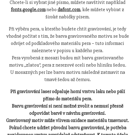
Chcete-li si vybrat jiné písmo, můžete navštívit například
fonts.google.com
nebo
dafont.com
, kde můžete vybírat z
široké nabídky písem.
Při výběru pera, u kterého budete chtít gravírování, je tedy
vhodné počítat s tím, že barva gravírovaného motivu se bude
odvíjet od podkladového materiálu pera – tuto informaci
naleznete v popisu u každého pera.
Pera vyrobená z mosazi budou mít barvu gravírovaného
motivu „zlatou“, pera z nerezové oceli nebo hliníku šedou.
U mosazných per lze barvu motivu následně zatmavit na
tmavě šedou až černou.
Při gravírování laser odpaluje horní vrstvu laku nebo pálí
přímo do materiálu pera.
Barvu gravírování si není možné zvolit a nemusí přesně
odpovídat barvě v návrhu gravírování.
Gravírovaný motiv může vlivem oxidace materiálu tmavnout.
Pokud chcete udržet původní barvu gravírování, je potřeba
zoxidovanou vrstvu pravidelně odstraňovat. K tomuto účelu