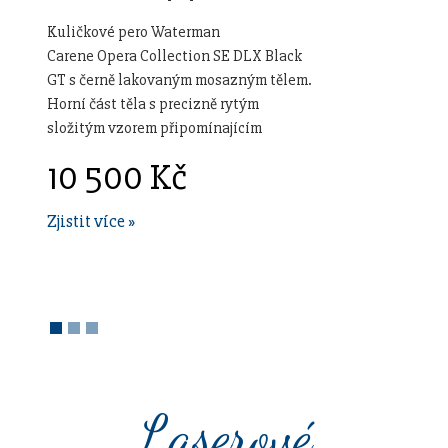
Kuličkové pero Waterman
Carene Opera Collection SE DLX Black
GT s černě lakovaným mosazným tělem.
Horní část těla s precizně rytým
složitým vzorem připomínajícím
klasické pero Waterman „Man Opera“.
10 500 Kč
Tento detail vzdává hold nadčasovému
designu operních sálů, samotné opeře a
Zjistit více »
jejím zdobným prvkům. V kombinaci s
pozlacenými doplňky. Otočný
mechanismus. Dodáváno s modrou
náplní. Baleno v dárkovém boxu.
Vyrobeno ve Francii.
Laserové