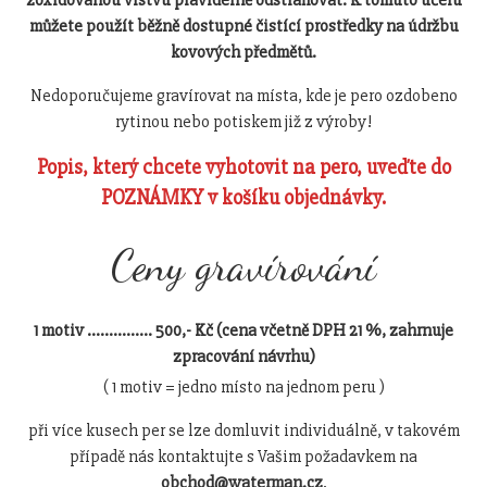
můžete použít běžně dostupné čistící prostředky na údržbu
kovových předmětů.
Nedoporučujeme gravírovat na místa, kde je pero ozdobeno
rytinou nebo potiskem již z výroby!
Popis, který chcete vyhotovit na pero, uveďte do
POZNÁMKY v košíku objednávky.
Ceny gravírování
1 motiv ............... 500,- Kč (cena včetně DPH 21 %, zahrnuje
zpracování návrhu)
( 1 motiv = jedno místo na jednom peru )
při více kusech per se lze domluvit individuálně, v takovém
případě nás kontaktujte s Vašim požadavkem na
obchod@waterman.cz
.