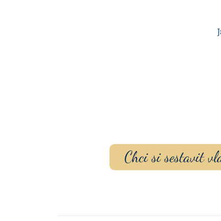
J
Sestavte si dárko
gravírovaním
a p
Chci si sestavit 