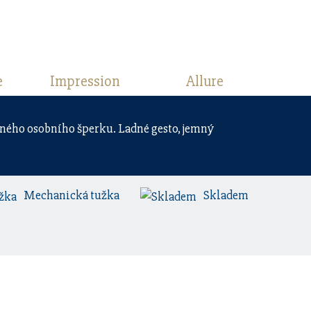
e
Impression
Allure
sného osobního šperku. Ladné gesto, jemný
Mechanická tužka
Skladem