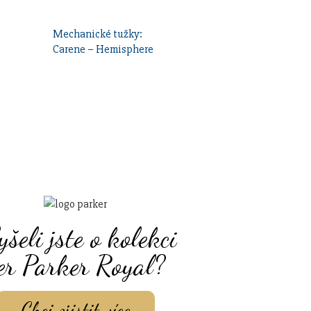
Mechanické tužky:
Carene
–
Hemisphere
yšeli jste o kolekci
er Parker Royal?
Chci zjistit více