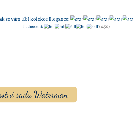
ak se vám líbí kolekce
Elegance
:
hodnocení
:
(4.50)
vou sadu s vlastním
ouzdrem nebo inkoustem.
vlastní sadu Waterman