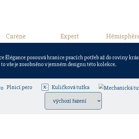
Carène
Expert
Hémisphèr
e Élégance posouvá hranice psacích potřeb až do roviny krá
 to vše je zosobněno v jemném designu této kolekce.
Plnicí pero
Kuličková tužka