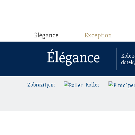
Élégance
Exception
Élégance
Kolekc
dotek,
Zobrazit jen:
Roller