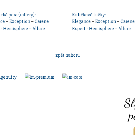
cká pera (rollery):
Kuličkové tužky:
nce
–
Exception
–
Carene
Elegance
–
Exception
–
Carene
-
Hemisphere
–
Allure
Expert
-
Hemisphere
–
Allure
zpět nahoru
Sl
p