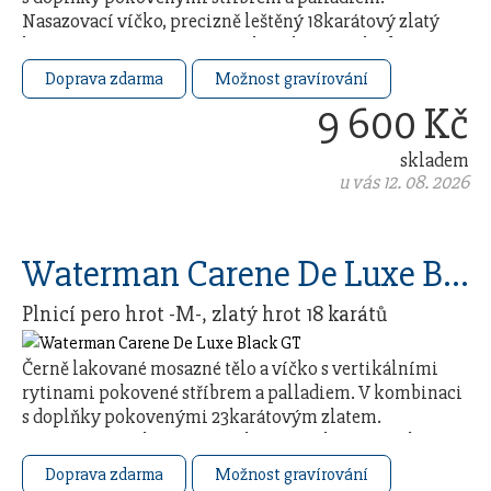
Nasazovací víčko, precizně leštěný 18karátový zlatý
hrot (ryzost Au 750/1000) zcela pokovený rhodiem …
Doprava zdarma
Možnost gravírování
9 600 Kč
skladem
u vás 12. 08. 2026
Waterman Carene De Luxe Black GT
Plnicí pero hrot -M-, zlatý hrot 18 karátů
Černě lakované mosazné tělo a víčko s vertikálními
rytinami pokovené stříbrem a palladiem. V kombinaci
s doplňky pokovenými 23karátovým zlatem.
Nasazovací víčko, precizně leštěný 18karátový zlatý …
Doprava zdarma
Možnost gravírování