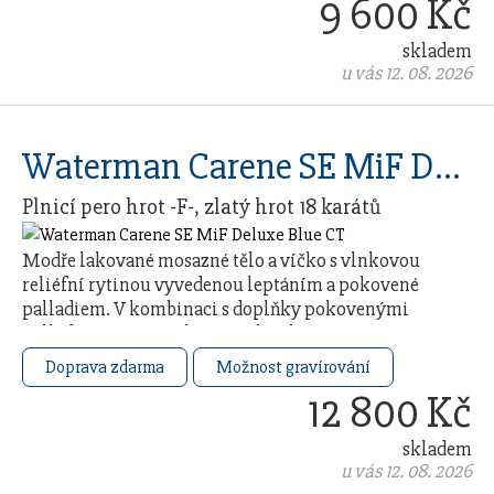
9 600 Kč
skladem
u vás 12. 08. 2026
Waterman Carene SE MiF Deluxe Blue CT
Plnicí pero hrot -F-, zlatý hrot 18 karátů
Modře lakované mosazné tělo a víčko s vlnkovou
reliéfní rytinou vyvedenou leptáním a pokovené
palladiem. V kombinaci s doplňky pokovenými
palladiem. Hrot z 18karátového zlata (ryzost Au
750/1000) …
Doprava zdarma
Možnost gravírování
12 800 Kč
skladem
u vás 12. 08. 2026