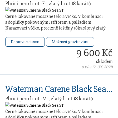
Plnicí pero hrot -F-, zlatý hrot 18 karátů
Černě lakované mosazné tělo a víčko. V kombinaci
s doplňky pokovenými stříbrem a palladiem.
Nasazovací víčko, precizně leštěný 18karátový zlatý
hrot (ryzost Au 750/1000) zcela pokovený rhodiem …
Doprava zdarma
Možnost gravírování
9 600 Kč
skladem
u vás 12. 08. 2026
Waterman Carene Black Sea ST
Plnicí pero hrot -M-, zlatý hrot 18 karátů
Černě lakované mosazné tělo a víčko. V kombinaci
s doplňky pokovenými stříbrem a palladiem.