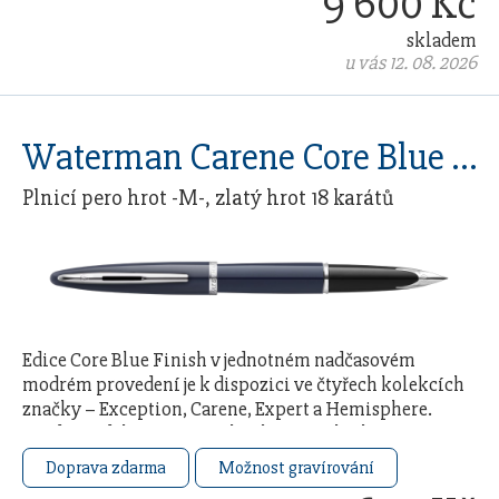
9 600 Kč
skladem
u vás 12. 08. 2026
Waterman Carene Core Blue CT
Plnicí pero hrot -M-, zlatý hrot 18 karátů
Edice Core Blue Finish v jednotném nadčasovém
modrém provedení je k dispozici ve čtyřech kolekcích
značky – Exception, Carene, Expert a Hemisphere.
Každý model čerpá ze 140letého řemeslného …
Doprava zdarma
Možnost gravírování