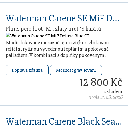
Waterman Carene SE MiF Deluxe Blue CT
Plnicí pero hrot -M-, zlatý hrot 18 karátů
Modře lakované mosazné tělo a víčko s vlnkovou
reliéfní rytinou vyvedenou leptáním a pokovené
palladiem. V kombinaci s doplňky pokovenými
palladiem. Hrot z 18karátového zlata (ryzost Au
750/1000) …
Doprava zdarma
Možnost gravírování
12 800 Kč
skladem
u vás 12. 08. 2026
Waterman Carene Black Sea ST