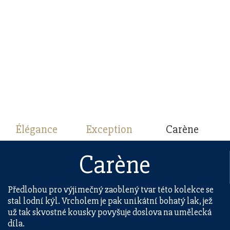
Élégance
Exception
Carène
Carène
Předlohou pro výjimečný zaoblený tvar této kolekce se
stal lodní kýl. Vrcholem je pak unikátní bohatý lak, jež
už tak skvostné kousky povyšuje doslova na umělecká
díla.