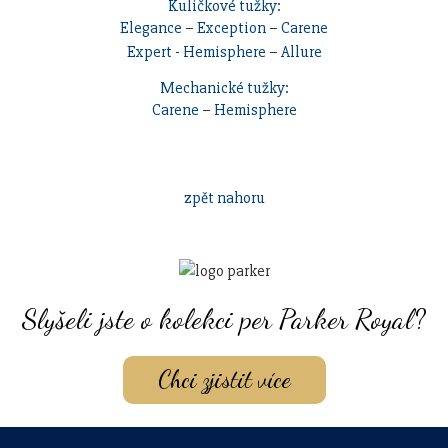
Kuličkové tužky:
Elegance
–
Exception
–
Carene
Expert
-
Hemisphere
–
Allure
Mechanické tužky:
Carene
–
Hemisphere
zpět nahoru
Slyšeli jste o kolekci per Parker Royal?
Chci zjistit více