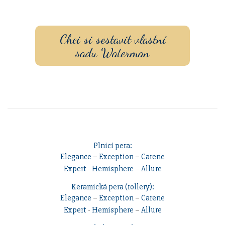
pouzdrem nebo inkoustem.
Chci si sestavit vlastní
sadu Waterman
Plnicí pera:
Elegance
–
Exception
–
Carene
Expert
-
Hemisphere
–
Allure
Keramická pera (rollery):
Elegance
–
Exception
–
Carene
Expert
-
Hemisphere
–
Allure