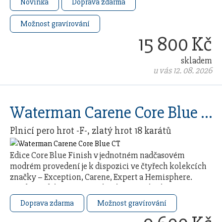
Novinka
Doprava zdarma
Možnost gravírování
15 800 Kč
skladem
u vás 12. 08. 2026
Waterman Carene Core Blue CT
Plnicí pero hrot -F-, zlatý hrot 18 karátů
Edice Core Blue Finish v jednotném nadčasovém
modrém provedení je k dispozici ve čtyřech kolekcích
značky – Exception, Carene, Expert a Hemisphere.
Každý model čerpá ze 140letého řemeslného …
Doprava zdarma
Možnost gravírování