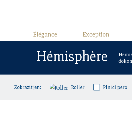
Élégance
Exception
Hémisphère
Hemis
dokona
Zobrazit jen:
Roller
Plnicí pero