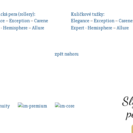
cká pera (rollery):
Kuličkové tužky:
nce
–
Exception
–
Carene
Elegance
–
Exception
–
Carene
-
Hemisphere
–
Allure
Expert
-
Hemisphere
–
Allure
zpět nahoru
Sl
p