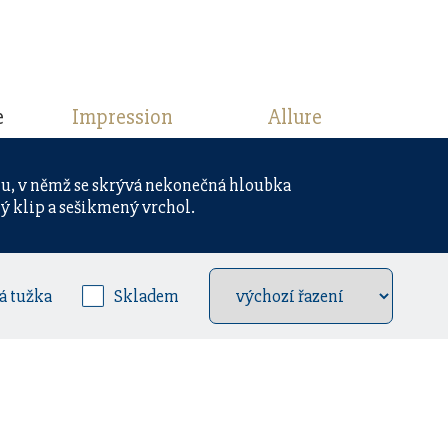
e
Impression
Allure
nu, v němž se skrývá nekonečná hloubka
ný klip a sešikmený vrchol.
á tužka
Skladem