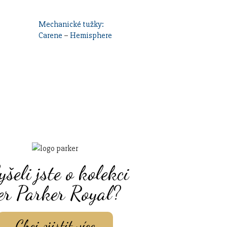
Mechanické tužky:
Carene
–
Hemisphere
yšeli jste o kolekci
er Parker Royal?
Chci zjistit více