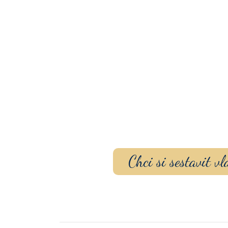
Sestavte si dárko
gravírovaním
a p
Chci si sestavit 