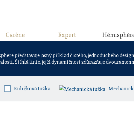
Carène
Expert
Hémisphèr
phere představuje jasný příklad čistého, jednoduchého desig
losti. Štíhlá linie, jejíž dynamičnost zdůrazňuje dvouramen
Kuličková tužka
Mechanick