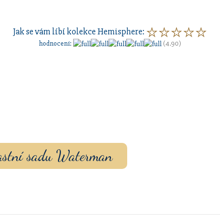
Jak se vám líbí kolekce
Hemisphere
:
hodnocení
:
(4.90)
vou sadu s vlastním
ouzdrem nebo inkoustem.
vlastní sadu Waterman