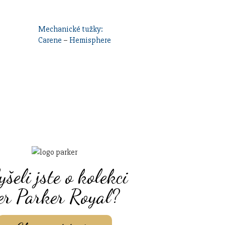
Mechanické tužky:
Carene
–
Hemisphere
yšeli jste o kolekci
er Parker Royal?