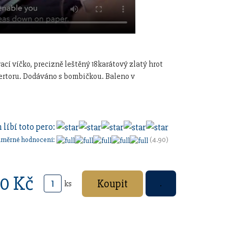
í víčko, precizně leštěný 18karátový zlatý hrot
vertoru. Dodáváno s bombičkou. Baleno v
 líbí toto pero:
ůměrné hodnocení:
(4.90)
00 Kč
ks