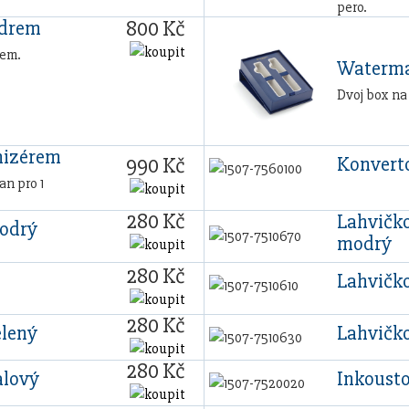
pero.
800 Kč
zdrem
rem.
Waterma
Dvoj box na
nizérem
Konvert
990 Kč
n pro 1
280 Kč
Lahvičko
modrý
modrý
280 Kč
Lahvičko
280 Kč
elený
Lahvičko
280 Kč
alový
Inkoust