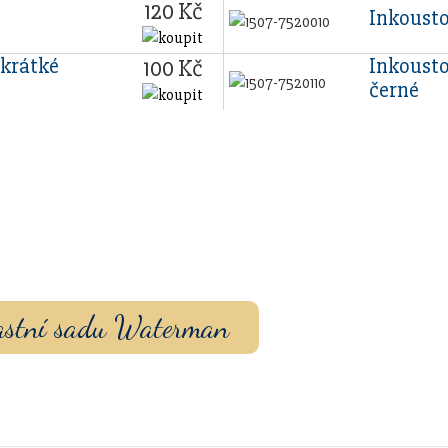
120 Kč
Inkoust
krátké
Inkoust
100 Kč
černé
vou sadu s vlastním
ouzdrem nebo inkoustem.
vlastní sadu Waterman