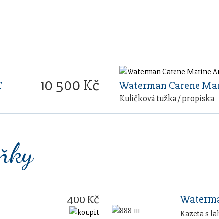
10 500 Kč
T
Waterman Carene Mar
Kuličková tužka / propiska
lňky
400 Kč
Waterma
Kazeta s la