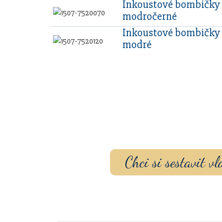
Inkoustové bombičky
modročerné
Inkoustové bombičky 
modré
Sestavte si dárko
gravírovaním a p
Chci si sestavit 