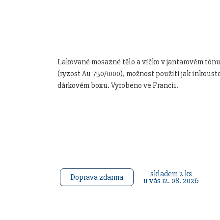
Lakované mosazné tělo a víčko v jantarovém tónu
(ryzost Au 750/1000), možnost použití jak inkou
dárkovém boxu. Vyrobeno ve Francii.
skladem 2 ks
Doprava zdarma
u vás 12. 08. 2026