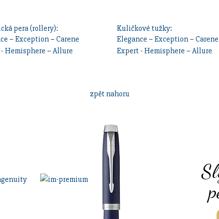
cká pera (rollery):
Kuličkové tužky:
nce
–
Exception
–
Carene
Elegance
–
Exception
–
Carene
-
Hemisphere
–
Allure
Expert
-
Hemisphere
–
Allure
zpět nahoru
Sl
p