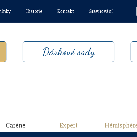
mínky
Historie
Kontakt
Gravírování
Dárkové sady
Carène
Expert
Hémisphèr