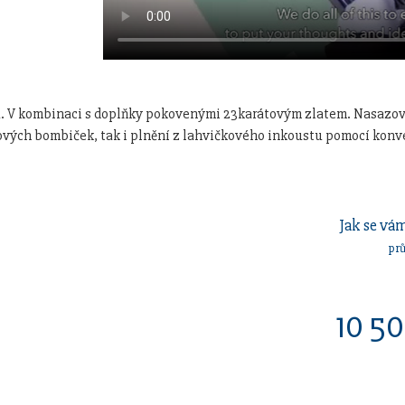
. V kombinaci s doplňky pokovenými 23karátovým zlatem. Nasazovac
stových bombiček, tak i plnění z lahvičkového inkoustu pomocí kon
Jak se vám
pr
10 5