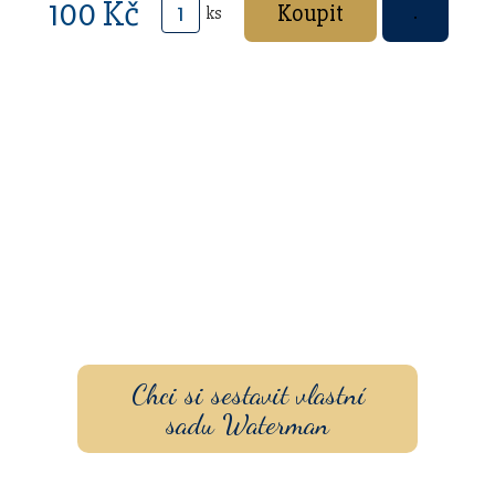
100 Kč
ks
Sestavte si dárkovou sadu
s vlastním gravírovaním a
pouzdrem nebo inkoustem.
Chci si sestavit vlastní
sadu Waterman