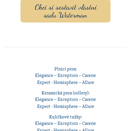
Chci si sestavit vlastní
sadu Waterman
Plnicí pera:
Elegance
–
Exception
–
Carene
Expert
-
Hemisphere
–
Allure
Keramická pera (rollery):
Elegance
–
Exception
–
Carene
Expert
-
Hemisphere
–
Allure
Kuličkové tužky:
Elegance
–
Exception
–
Carene
Expert
-
Hemisphere
–
Allure