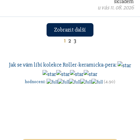
skladem
u vás 11. 08. 2026
Zobrazit další
1
2
3
Jak se vám líbí kolekce
Roller-keramicka-pera
:
hodnocení
:
(4.90)
Sestavte si dárkovou sadu
s vlastním
gravírovaním
a
pouzdrem nebo inkoustem.