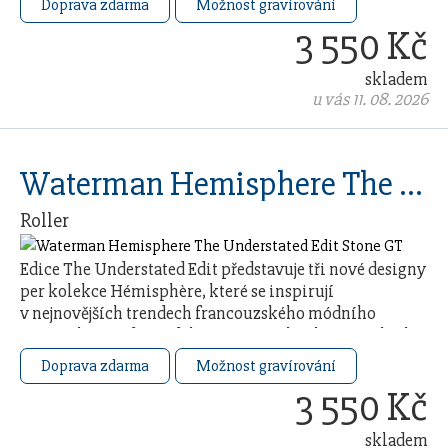
Doprava zdarma
Možnost gravírování
3 550 Kč
skladem
u vás 11. 08. 2026
Waterman Hemisphere The Understated Edit Stone GT
Roller
Edice The Understated Edit představuje tři nové designy
per kolekce Hémisphère, které se inspirují
v nejnovějších trendech francouzského módního
průmyslu. Každý model čerpá ze 140letého řemeslného
…
Doprava zdarma
Možnost gravírování
3 550 Kč
skladem