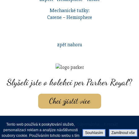
Mechanické tužky:
Carene
–
Hemisphere
zpět nahoru
Slyšeli jste o kolekci per Parker Royal?
Chci zjistit více
Obchodní podmínky
–
GDPR
–
Odpovědnost
–
Kontakt
Tento web používá k poskytování služeb,
personalizaci reklam a analýze návštěvnosti
www.waterman.cz - 2026
Souhlasím
Zamítnout vše
soubory cookie. Používáním tohoto webu s tím
Protected by reCAPTCHA:
Privacy policy
,
Terms of service