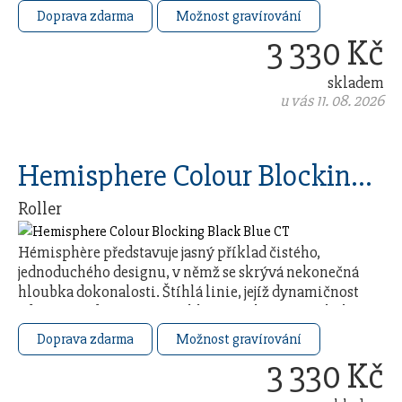
Doprava zdarma
Možnost gravírování
3 330 Kč
skladem
u vás 11. 08. 2026
Hemisphere Colour Blocking Black Blue CT
Roller
Hémisphère představuje jasný příklad čistého,
jednoduchého designu, v němž se skrývá nekonečná
hloubka dokonalosti. Štíhlá linie, jejíž dynamičnost
zdůrazňuje dvouramenný klip a sešikmený vrchol …
Doprava zdarma
Možnost gravírování
3 330 Kč