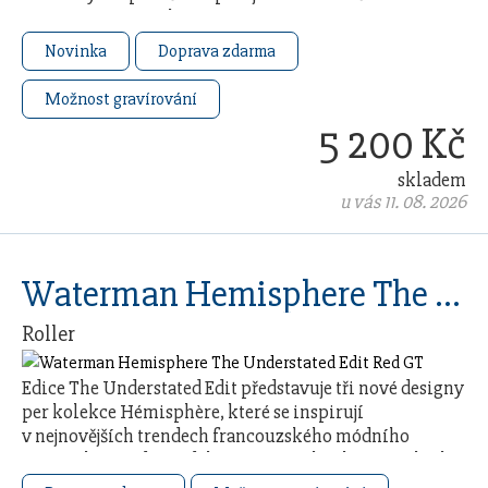
s precizně rytým složitým vzorem připomínajícím …
Novinka
Doprava zdarma
Možnost gravírování
5 200 Kč
skladem
u vás 11. 08. 2026
Waterman Hemisphere The Understated Edit Red GT
Roller
Edice The Understated Edit představuje tři nové designy
per kolekce Hémisphère, které se inspirují
v nejnovějších trendech francouzského módního
průmyslu. Každý model čerpá ze 140letého řemeslného
…