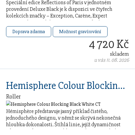
Speciální edice Reflections of Paris v jednotném
provedení Deluxe Black je k dispozici ve čtyřech
kolekcích značky – Exception, Carène, Expert
a Hémisphère. Kolekce je inspirována duchem a …
Doprava zdarma
Možnost gravírování
4 720 Kč
skladem
u vás 11. 08. 2026
Hemisphere Colour Blocking Black White CT
Roller
Hémisphère představuje jasný příklad čistého,
jednoduchého designu, v němž se skrývá nekonečná
hloubka dokonalosti. Štíhlá linie, jejíž dynamičnost
zdůrazňuje dvouramenný klip a sešikmený vrchol …