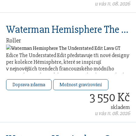
u vás 11. 08. 2026
Waterman Hemisphere The Understated Edit Lava GT
Roller
Edice The Understated Edit představuje tři nové designy
per kolekce Hémisphère, které se inspirují
v nejnovějších trendech francouzského módního
průmyslu. Každý model čerpá ze 140letého řemeslného
…
Doprava zdarma
Možnost gravírování
3 550 Kč
skladem
u vás 11. 08. 2026