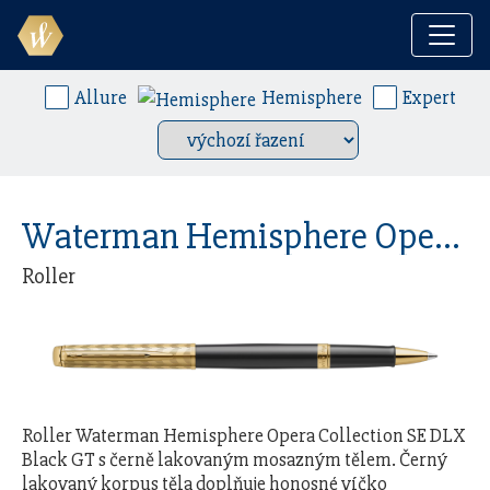
Skočit na obsah
Základní navigace
Rollery
Allure
Hemisphere
Expert
Waterman Hemisphere Opera Collection Black GT
Roller
Roller Waterman Hemisphere Opera Collection SE DLX
Black GT s černě lakovaným mosazným tělem. Černý
lakovaný korpus těla doplňuje honosné víčko