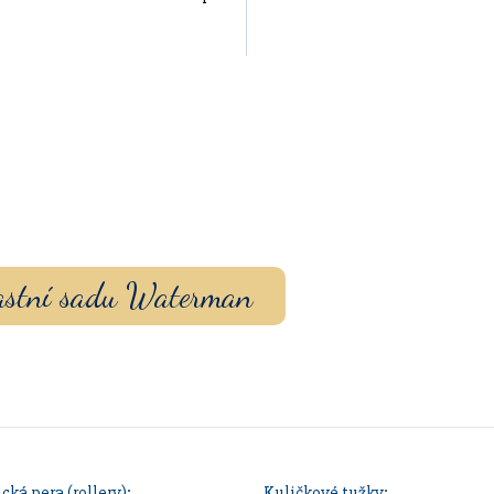
vou sadu s vlastním
ouzdrem nebo inkoustem.
vlastní sadu Waterman
cká pera (rollery):
Kuličkové tužky: