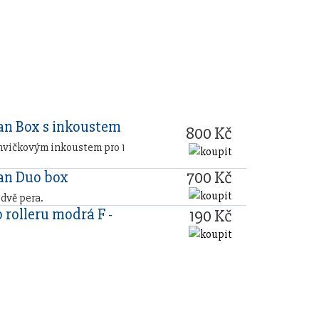
n Box s inkoustem
800 Kč
hvičkovým inkoustem pro 1
700 Kč
n Duo box
 dvě pera.
 rolleru modrá F -
190 Kč