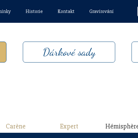
mínky
Historie
Kontakt
Gravírování
Dárkové sady
Carène
Expert
Hémisphèr