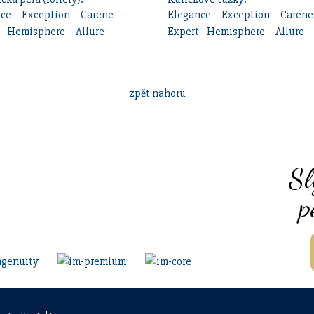
nce
–
Exception
–
Carene
Elegance
–
Exception
–
Carene
-
Hemisphere
–
Allure
Expert
-
Hemisphere
–
Allure
zpět nahoru
Sl
p