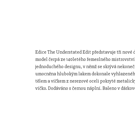
Edice The Understated Edit představuje tři nové 
model čerpá ze 140letého řemeslného mistrovství 
jednoduchého designu, v němž se skrývá nekonečná
umocněna hlubokým lakem dokonale vyhlazeného 
tělem a víčkem z nerezové oceli pokryté metalic
víčko. Dodáváno s černou náplní. Baleno v dárkov