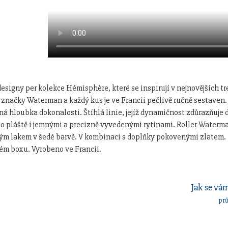
designy per kolekce Hémisphère, které se inspirují v nejnovějších
značky Waterman a každý kus je ve Francii pečlivě ručně sestaven.
 hloubka dokonalosti. Štíhlá linie, jejíž dynamičnost zdůrazňuje 
pláště i jemnými a precizně vyvedenými rytinami. Roller Waterm
kým lakem v šedé barvě. V kombinaci s doplňky pokovenými zlatem.
ém boxu. Vyrobeno ve Francii.
Jak se vám
pr