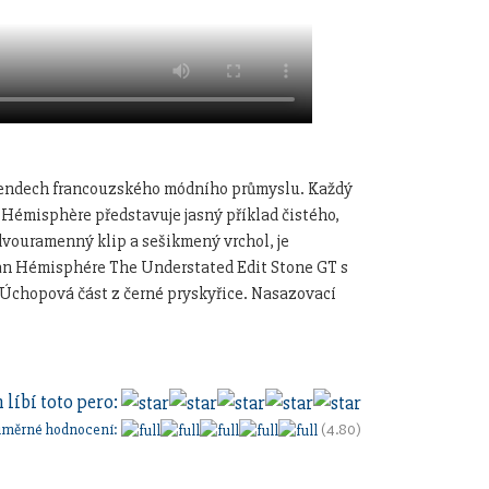
 trendech francouzského módního průmyslu. Každý
 Hémisphère představuje jasný příklad čistého,
dvouramenný klip a sešikmený vrchol, je
an Hémisphére The Understated Edit Stone GT s
 Úchopová část z černé pryskyřice. Nasazovací
 líbí toto pero:
ůměrné hodnocení:
(4.80)