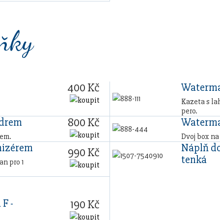
lňky
400 Kč
Waterma
Kazeta s la
pero.
800 Kč
zdrem
Waterma
rem.
Dvoj box na
nizérem
Náplň do
990 Kč
tenká
n pro 1
 F -
190 Kč