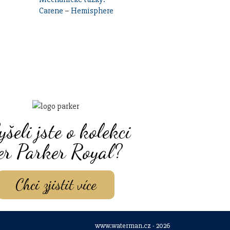
Carene
–
Hemisphere
yšeli jste o kolekci
er Parker Royal?
Chci zjistit více
www.waterman.cz - 2026