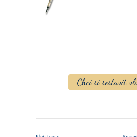
Sestavte si dárko
gravírovaním a p
Chci si sestavit 
Plnicí pera:
Kerami