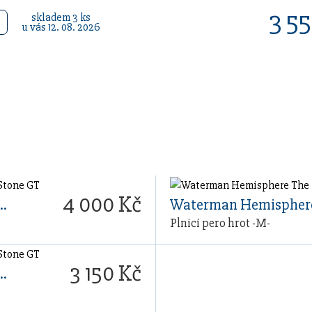
3 5
skladem 3 ks
u vás 12. 08. 2026
4 000 Kč
ere The Understated Edit Stone GT
Plnicí pero hrot -M-
3 150 Kč
ere The Understated Edit Stone GT