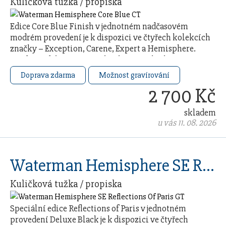
Kuličková tužka / propiska
Edice Core Blue Finish v jednotném nadčasovém
modrém provedení je k dispozici ve čtyřech kolekcích
značky – Exception, Carene, Expert a Hemisphere.
Každý model čerpá ze 140letého řemeslného …
Doprava zdarma
Možnost gravírování
2 700 Kč
skladem
u vás 11. 08. 2026
Waterman Hemisphere SE Reflections Of Paris GT
Kuličková tužka / propiska
Speciální edice Reflections of Paris v jednotném
provedení Deluxe Black je k dispozici ve čtyřech