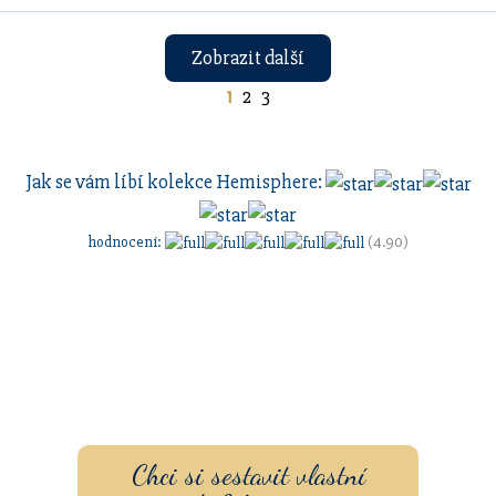
Zobrazit další
1
2
3
Jak se vám líbí kolekce
Hemisphere
:
hodnocení
:
(4.90)
Sestavte si dárkovou sadu
s vlastním
gravírovaním
a
pouzdrem nebo inkoustem.
Chci si sestavit vlastní