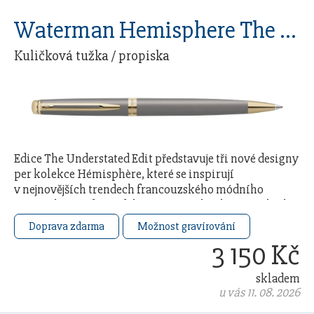
Waterman Hemisphere The Understated Edit Stone GT
Kuličková tužka / propiska
Edice The Understated Edit představuje tři nové designy
per kolekce Hémisphère, které se inspirují
v nejnovějších trendech francouzského módního
průmyslu. Každý model čerpá ze 140letého řemeslného
…
Doprava zdarma
Možnost gravírování
3 150 Kč
skladem
u vás 11. 08. 2026