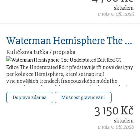
skladem
u vás 11. 08. 2026
Waterman Hemisphere The Understated Edit Red GT
Kuličková tužka / propiska
Edice The Understated Edit představuje tři nové designy
per kolekce Hémisphère, které se inspirují
v nejnovějších trendech francouzského módního
průmyslu. Každý model čerpá ze 140letého řemeslného
…
Doprava zdarma
Možnost gravírování
3 150 Kč
skladem
u vás 11. 08. 2026