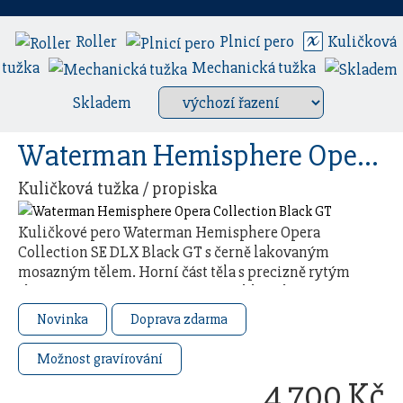
Roller
Plnicí pero
Kuličková
tužka
Mechanická tužka
Skladem
Waterman Hemisphere Opera Collection Black GT
Kuličková tužka / propiska
Kuličkové pero Waterman Hemisphere Opera
Collection SE DLX Black GT s černě lakovaným
mosazným tělem. Horní část těla s precizně rytým
složitým vzorem připomínajícím klasické pero
Waterman „Man …
Novinka
Doprava zdarma
Možnost gravírování
4 700 Kč