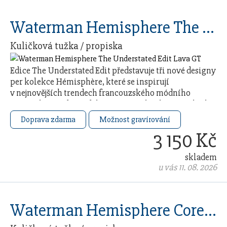
Waterman Hemisphere The Understated Edit Lava GT
Kuličková tužka / propiska
Edice The Understated Edit představuje tři nové designy
per kolekce Hémisphère, které se inspirují
v nejnovějších trendech francouzského módního
průmyslu. Každý model čerpá ze 140letého řemeslného
…
Doprava zdarma
Možnost gravírování
3 150 Kč
skladem
u vás 11. 08. 2026
Waterman Hemisphere Core Blue CT