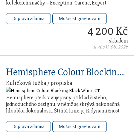
kolekcích značky – Exception, Carène, Expert
a Hémisphère. Kolekce je inspirována duchem a …
Doprava zdarma
Možnost gravírování
4 200 Kč
skladem
u vás 11. 08. 2026
Hemisphere Colour Blocking Black White CT
Kuličková tužka / propiska
Hémisphère představuje jasný příklad čistého,
jednoduchého designu, v němž se skrývá nekonečná
hloubka dokonalosti. Štíhlá linie, jejíž dynamičnost
zdůrazňuje dvouramenný klip a sešikmený vrchol …
Doprava zdarma
Možnost gravírování