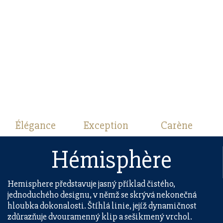
Élégance
Exception
Carène
Hémisphère
Hemisphere představuje jasný příklad čistého,
jednoduchého designu, v němž se skrývá nekonečná
hloubka dokonalosti. Štíhlá linie, jejíž dynamičnost
zdůrazňuje dvouramenný klip a sešikmený vrchol.