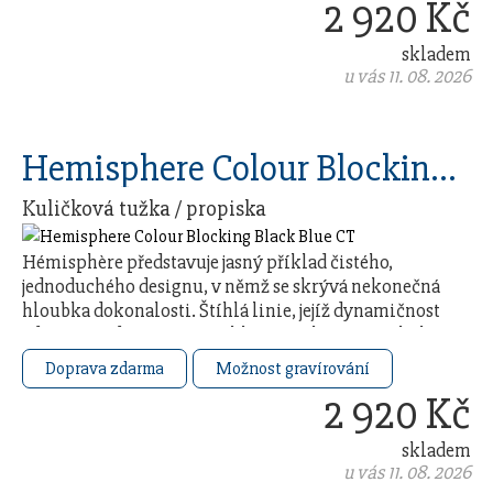
2 920 Kč
skladem
u vás 11. 08. 2026
Hemisphere Colour Blocking Black Blue CT
Kuličková tužka / propiska
Hémisphère představuje jasný příklad čistého,
jednoduchého designu, v němž se skrývá nekonečná
hloubka dokonalosti. Štíhlá linie, jejíž dynamičnost
zdůrazňuje dvouramenný klip a sešikmený vrchol …
Doprava zdarma
Možnost gravírování
2 920 Kč
skladem
u vás 11. 08. 2026