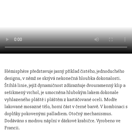
Hémisphère představuje jasný příklad čistého, jednoduchého
designu, v němž se skrývá nekonečná hloubka dokonalosti.
Štíhlá linie, jejíž dynamičnost zdůrazňuje dvouramenný klip a
sešikmený vrchol, je umocněna hlubokým lakem dokonale
vyhlazeného pláště i pláštěm z kartáčované oceli. Modře
lakované mosazné tělo, horní část v černé barvě. V kombinaci s
doplňky pokovenými palladiem. Otočný mechanismus.
Dodáváno s modrou náplní v dárkové krabičce. Vyrobeno ve
Francii.