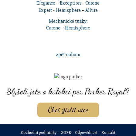
Elegance
–
Exception
–
Carene
Expert
-
Hemisphere
–
Allure
Mechanické tužky:
Carene
–
Hemisphere
zpět nahoru
Slyšeli jste o kolekci per Parker Royal?
Chci zjistit více
Obchodní podmínky
–
GDPR
–
Odpovědnost
–
Kontakt