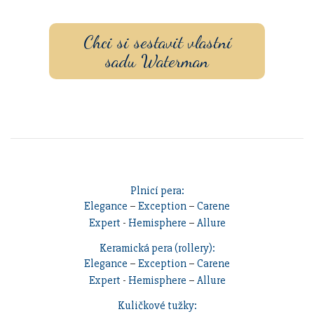
pouzdrem nebo inkoustem.
Chci si sestavit vlastní
sadu Waterman
Plnicí pera:
Elegance
–
Exception
–
Carene
Expert
-
Hemisphere
–
Allure
Keramická pera (rollery):
Elegance
–
Exception
–
Carene
Expert
-
Hemisphere
–
Allure
Kuličkové tužky: