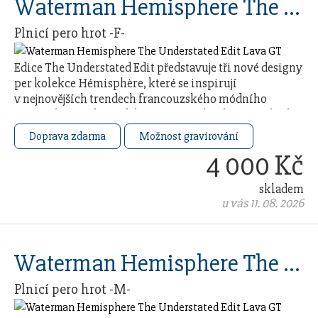
Waterman Hemisphere The Understated Edit Lava GT
Plnicí pero hrot -F-
Edice The Understated Edit představuje tři nové designy
per kolekce Hémisphère, které se inspirují
v nejnovějších trendech francouzského módního
průmyslu. Každý model čerpá ze 140letého řemeslného
…
Doprava zdarma
Možnost gravírování
4 000 Kč
skladem
u vás 11. 08. 2026
Waterman Hemisphere The Understated Edit Lava GT
Plnicí pero hrot -M-