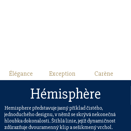
Élégance
Exception
Carène
Hémisphère
Hemisphere představuje jasný příklad čistého,
jednoduchého designu, v němž se skrývá nekonečná
hloubka dokonalosti. Štíhlá linie, jejíž dynamičnost
zdůrazňuje dvouramenný klip a sešikmený vrchol.