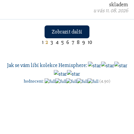
skladem
u vás 11. 08. 2026
Zobrazit další
1
2
3
4
5
6
7
8
9
10
Jak se vám líbí kolekce
Hemisphere
:
hodnocení
:
(4.90)
Sestavte si dárkovou sadu
s vlastním
gravírovaním
a
pouzdrem nebo inkoustem.