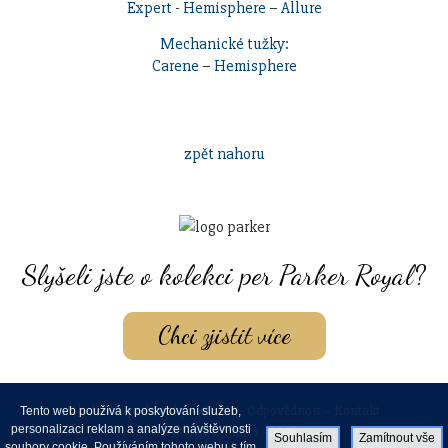
Expert
-
Hemisphere
–
Allure
Mechanické tužky:
Carene
–
Hemisphere
zpět nahoru
Slyšeli jste o kolekci per Parker Royal?
Chci zjistit více
Obchodní podmínky
–
GDPR
–
Odpovědnost
–
Kontakt
Tento web používá k poskytování služeb,
personalizaci reklam a analýze návštěvnosti
www.waterman.cz - 2026
Souhlasím
Zamítnout vše
soubory cookie. Používáním tohoto webu s tím