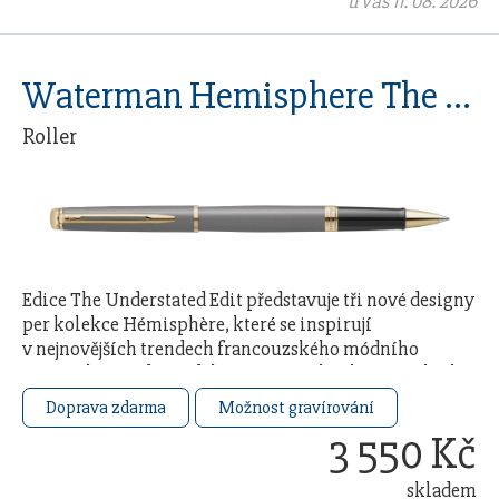
u vás 11. 08. 2026
Waterman Hemisphere The Understated Edit Stone GT
Roller
Edice The Understated Edit představuje tři nové designy
per kolekce Hémisphère, které se inspirují
v nejnovějších trendech francouzského módního
průmyslu. Každý model čerpá ze 140letého řemeslného
…
Doprava zdarma
Možnost gravírování
3 550 Kč
skladem