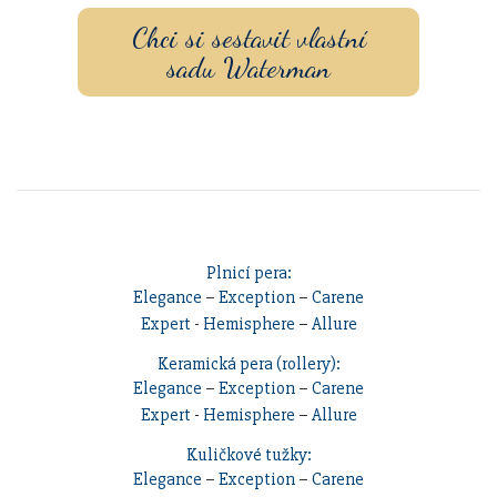
Chci si sestavit vlastní
sadu Waterman
Plnicí pera:
Elegance
–
Exception
–
Carene
Expert
-
Hemisphere
–
Allure
Keramická pera (rollery):
Elegance
–
Exception
–
Carene
Expert
-
Hemisphere
–
Allure
Kuličkové tužky:
Elegance
–
Exception
–
Carene