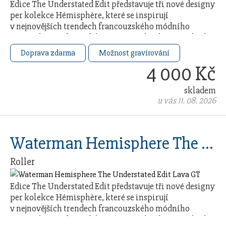
Edice The Understated Edit představuje tři nové designy
per kolekce Hémisphère, které se inspirují
v nejnovějších trendech francouzského módního
průmyslu. Každý model čerpá ze 140letého řemeslného
…
Doprava zdarma
Možnost gravírování
4 000 Kč
skladem
u vás 11. 08. 2026
Waterman Hemisphere The Understated Edit Lava GT
Roller
Edice The Understated Edit představuje tři nové designy
per kolekce Hémisphère, které se inspirují
v nejnovějších trendech francouzského módního
průmyslu. Každý model čerpá ze 140letého řemeslného