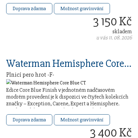
…
Doprava zdarma
Možnost gravírování
3 150 Kč
skladem
u vás 11. 08. 2026
Waterman Hemisphere Core Blue CT
Plnicí pero hrot -F-
Edice Core Blue Finish v jednotném nadčasovém
modrém provedení je k dispozici ve čtyřech kolekcích
značky – Exception, Carene, Expert a Hemisphere.
Každý model čerpá ze 140letého řemeslného …
Doprava zdarma
Možnost gravírování
3 400 Kč