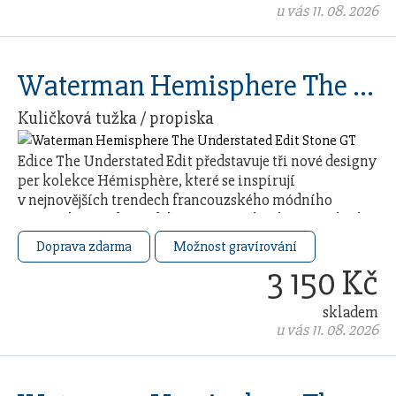
u vás 11. 08. 2026
Waterman Hemisphere The Understated Edit Stone GT
Kuličková tužka / propiska
Edice The Understated Edit představuje tři nové designy
per kolekce Hémisphère, které se inspirují
v nejnovějších trendech francouzského módního
průmyslu. Každý model čerpá ze 140letého řemeslného
…
Doprava zdarma
Možnost gravírování
3 150 Kč
skladem
u vás 11. 08. 2026