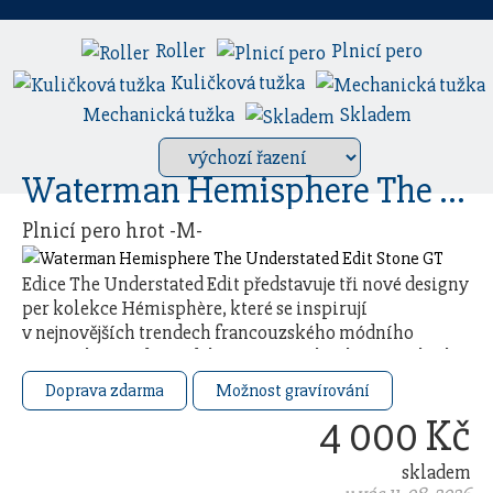
Roller
Plnicí pero
Kuličková tužka
Mechanická tužka
Skladem
Waterman Hemisphere The Understated Edit Stone GT
Plnicí pero hrot -M-
Edice The Understated Edit představuje tři nové designy
per kolekce Hémisphère, které se inspirují
v nejnovějších trendech francouzského módního
průmyslu. Každý model čerpá ze 140letého řemeslného
…
Doprava zdarma
Možnost gravírování
4 000 Kč
skladem