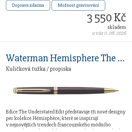
…
Doprava zdarma
Možnost gravírování
3 550 Kč
skladem
u vás 11. 08. 2026
Waterman Hemisphere The Understated Edit Lava GT
Kuličková tužka / propiska
Edice The Understated Edit představuje tři nové designy
per kolekce Hémisphère, které se inspirují
v nejnovějších trendech francouzského módního
průmyslu. Každý model čerpá ze 140letého řemeslného