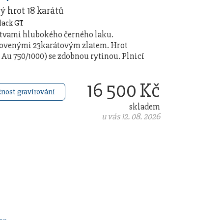
tý hrot 18 karátů
rstvami hlubokého černého laku.
ovenými 23karátovým zlatem. Hrot
t Au 750/1000) se zdobnou rytinou. Plnicí
16 500 Kč
nost gravírování
skladem
u vás 12. 08. 2026