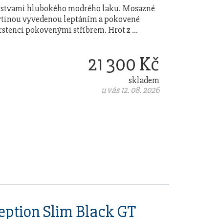
 vrstvami hlubokého modrého laku. Mosazné
rytinou vyvedenou leptáním a pokovené
rstenci pokovenými stříbrem. Hrot z …
21 300 Kč
skladem
u vás 12. 08. 2026
ption Slim Black GT