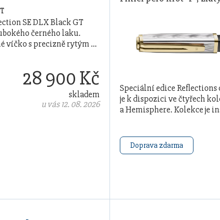
ection SE DLX Black GT
lubokého černého laku.
é víčko s precizně rytým …
28 900 Kč
Speciální edice Reflections
skladem
je k dispozici ve čtyřech k
u vás 12. 08. 2026
a Hemisphere. Kolekce je i
Doprava zdarma