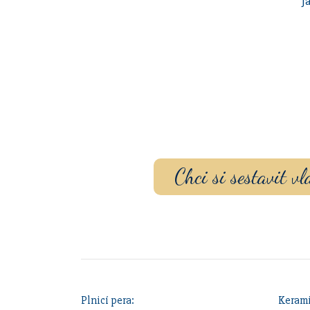
J
Sestavte si dárko
gravírovaním
a p
Chci si sestavit 
Plnicí pera:
Kerami