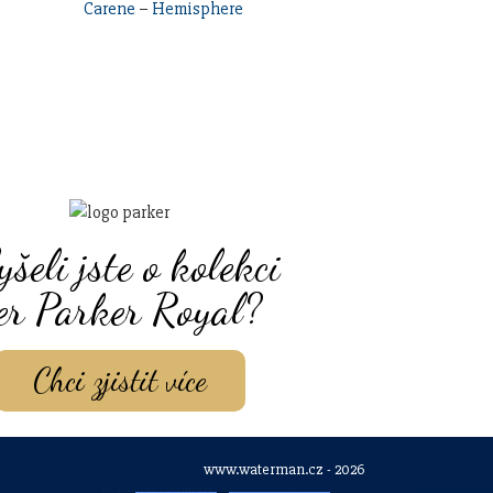
Carene
–
Hemisphere
yšeli jste o kolekci
er Parker Royal?
Chci zjistit více
www.waterman.cz - 2026