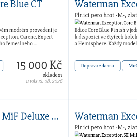
re Blue CT
Waterman Exce
Plnicí pero hrot -M-, zla
ovém modrém provedení je
Edice Core Blue Finish v 
xception, Carene, Expert
k dispozici ve čtyřech kole
ého řemeslného …
a Hemisphere. Každý model
15 000 Kč
Doprava zdarma
Mož
skladem
u vás 12. 08. 2026
Waterman Exception SE MiF Deluxe Blue CT
Plnicí pero hrot -M-, zla