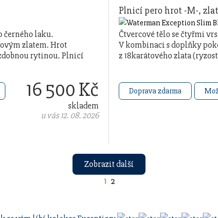
Plnicí pero hrot -M-, zla
o černého laku.
Čtvercové tělo se čtyřmi v
ovým zlatem. Hrot
V kombinaci s doplňky pok
 zdobnou rytinou. Plnicí
z 18karátového zlata (ryzos
pero má …
16 500 Kč
Doprava zdarma
Mož
skladem
u vás 12. 08. 2026
Zobrazit další
1
2