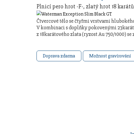
Plnicí pero hrot -F-, zlatý hrot 18 karátů
Čtvercové tělo se čtyřmi vrstvami hlubokéh
V kombinaci s doplňky pokovenými 23karát
z 18karátového zlata (ryzost Au 750/1000) se
pero má …
Doprava zdarma
Možnost gravírování