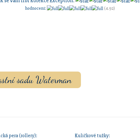
ak se vám líbí kolekce
Exception
:
hodnocení
:
(4.92)
vou sadu s vlastním
ouzdrem nebo inkoustem.
vlastní sadu Waterman
cká pera (rollery):
Kuličkové tužky: