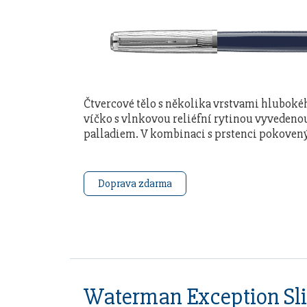
Čtvercové tělo s několika vrstvami hlubok
víčko s vlnkovou reliéfní rytinou vyveden
palladiem. V kombinaci s prstenci pokovený
Doprava zdarma
Waterman Exception Sl