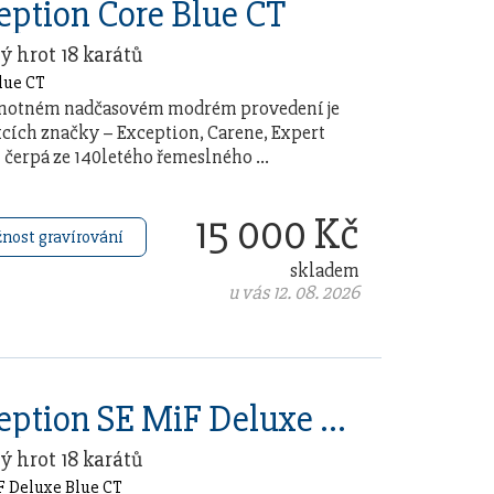
ption Core Blue CT
tý hrot 18 karátů
jednotném nadčasovém modrém provedení je
kcích značky – Exception, Carene, Expert
 čerpá ze 140letého řemeslného …
15 000 Kč
nost gravírování
skladem
u vás 12. 08. 2026
Waterman Exception SE MiF Deluxe Blue CT
tý hrot 18 karátů