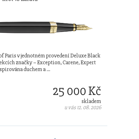
 of Paris v jednotném provedení Deluxe Black
olekcích značky – Exception, Carene, Expert
nspirována duchem a …
25 000 Kč
skladem
u vás 12. 08. 2026