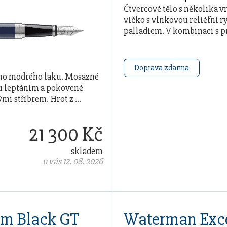
Čtvercové tělo s několika
víčko s vlnkovou reliéfní 
palladiem. V kombinaci s p
Doprava zdarma
ého modrého laku. Mosazné
ou leptáním a pokovené
mi stříbrem. Hrot z …
21 300 Kč
skladem
u vás 12. 08. 2026
im Black GT
Waterman Exce