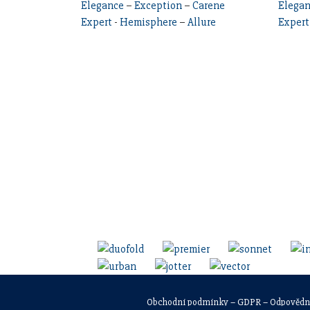
Elegance
–
Exception
–
Carene
Elega
Expert
-
Hemisphere
–
Allure
Expert
Obchodní podmínky
–
GDPR
–
Odpovědn