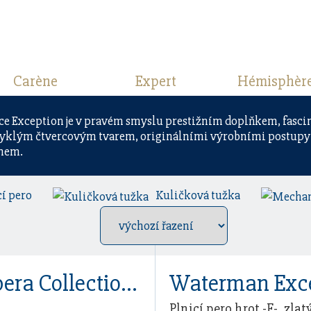
Carène
Expert
Hémisphèr
ce Exception je v pravém smyslu prestižním doplňkem, fasci
yklým čtvercovým tvarem, originálními výrobními postupy 
mem.
cí pero
Kuličková tužka
Waterman Exception Opera Collection Black GT
Plnicí pero hrot -F-, zlat