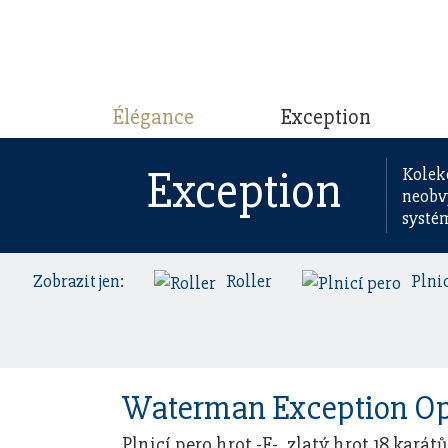
Élégance
Exception
Exception
Kolek
neobv
systé
Zobrazit jen:
Roller
Plni
Plnicí pero hrot -F-, zlatý hrot 18 karátů