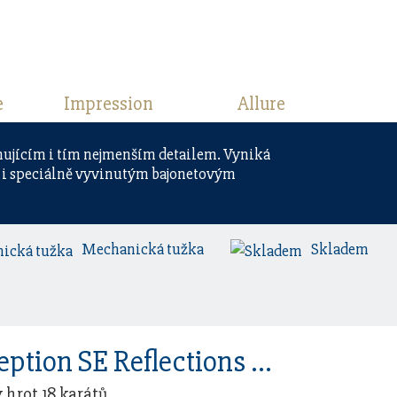
e
Impression
Allure
nujícím i tím nejmenším detailem. Vyniká
i speciálně vyvinutým bajonetovým
Mechanická tužka
Skladem
Waterman Exception SE Reflections Of Paris GT
ý hrot 18 karátů