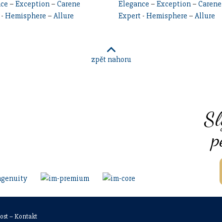
nce
–
Exception
–
Carene
Elegance
–
Exception
–
Carene
-
Hemisphere
–
Allure
Expert
-
Hemisphere
–
Allure
zpět nahoru
Sl
p
ost
–
Kontakt