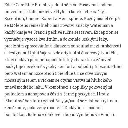
Edice Core Blue Finish v jednotném nadčasovém modrém
provedení je k dispozici ve čtyřech kolekcích značky –
Exception, Carene, Expert a Hemisphere. Každý model čerpá
ze 140letého řemeslného mistrovství značky Waterman a
každý kus je ve Francii pečlivě ručně sestaven. Exception se
vyznačuje vysoce kvalitními a dokonale lesklými laky,
precizním zpracováním a důrazem na soulad mezi funkčností
a designem. Uplatňuje se zde originální čtvercový tvar těla,
který dodává peru nenapodobitelný charakter a zároveň
poskytuje nečekaně vysoký komfort a pohodlí při psaní. Plnicí
pero Waterman Exception Core Blue CT se čtvercovým
mosazným tělem a víčkem se čtyřmi vrstvami hlubokého
tmavě modrého laku. V kombinaci s doplňky pokovenými
palladiem a úchopovou částí z černé pryskyřice. Hrot z
18karátového zlata (ryzost Au 750/1000) se zdobnou rytinou
zeměkoule, pokovený rhodiem. Dodáváno s modrou
bombičkou. Baleno v dárkovém boxu. Vyrobeno ve Francii.