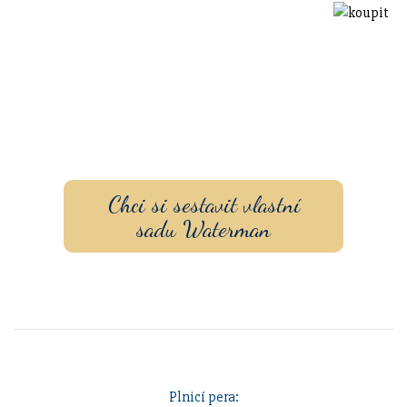
Sestavte si dárkovou sadu
s vlastním gravírovaním a
pouzdrem nebo inkoustem.
Chci si sestavit vlastní
sadu Waterman
Plnicí pera: