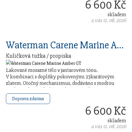
6 600 Kč
skladem
u vás 12. 08. 2026
Waterman Carene Marine Amber GT
Kuličková tužka / propiska
Lakované mosazné tělo v jantarovém tónu.
V kombinaci s doplňky pokovenými 23karátovým
zlatem. Otočný mechanismus, dodáváno s modrou
náplní. Baleno v dárkovém boxu. Vyrobeno ve …
Doprava zdarma
6 600 Kč
skladem
u vás 12. 08. 2026