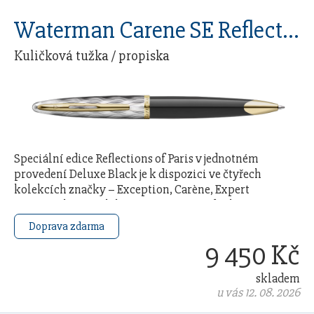
Waterman Carene SE Reflections Of Paris GT
Kuličková tužka / propiska
Speciální edice Reflections of Paris v jednotném
provedení Deluxe Black je k dispozici ve čtyřech
kolekcích značky – Exception, Carène, Expert
a Hémisphère. Kolekce je inspirována duchem a …
Doprava zdarma
9 450 Kč
skladem
u vás 12. 08. 2026