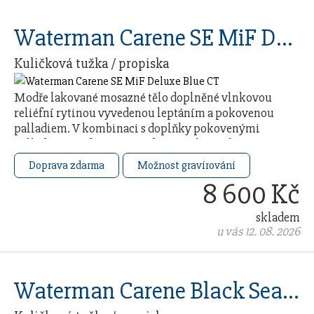
Waterman Carene SE MiF Deluxe Blue CT
Kuličková tužka / propiska
Modře lakované mosazné tělo doplněné vlnkovou
reliéfní rytinou vyvedenou leptáním a pokovenou
palladiem. V kombinaci s doplňky pokovenými
palladiem. Dodáváno s modrou náplní. Baleno
v dárkovém …
Doprava zdarma
Možnost gravírování
8 600 Kč
skladem
u vás 12. 08. 2026
Waterman Carene Black Sea ST