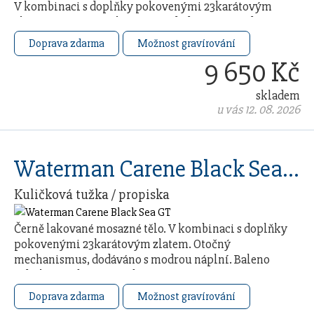
V kombinaci s doplňky pokovenými 23karátovým
zlatem. Otočný mechanismus, dodáváno s modrou
náplní. …
Doprava zdarma
Možnost gravírování
9 650 Kč
skladem
u vás 12. 08. 2026
Waterman Carene Black Sea GT
Kuličková tužka / propiska
Černě lakované mosazné tělo. V kombinaci s doplňky
pokovenými 23karátovým zlatem. Otočný
mechanismus, dodáváno s modrou náplní. Baleno
v dárkovém boxu. Vyrobeno ve …
Doprava zdarma
Možnost gravírování