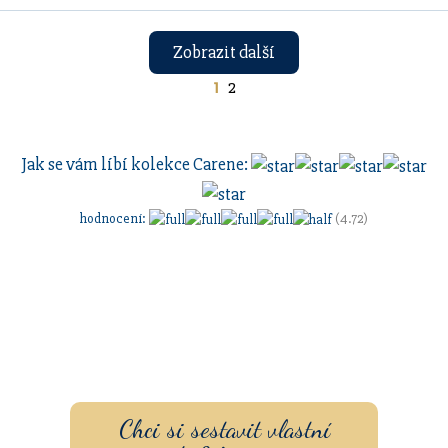
Zobrazit další
1
2
Jak se vám líbí kolekce
Carene
:
hodnocení
:
(4.72)
Sestavte si dárkovou sadu
s vlastním
gravírovaním
a
pouzdrem nebo inkoustem.
Chci si sestavit vlastní