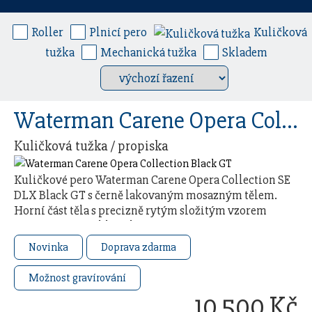
Roller
Plnicí pero
Kuličková
tužka
Mechanická tužka
Skladem
Waterman Carene Opera Collection Black GT
Kuličková tužka / propiska
Kuličkové pero Waterman Carene Opera Collection SE
DLX Black GT s černě lakovaným mosazným tělem.
Horní část těla s precizně rytým složitým vzorem
připomínajícím klasické pero Waterman „Man …
Novinka
Doprava zdarma
Možnost gravírování
10 500 Kč