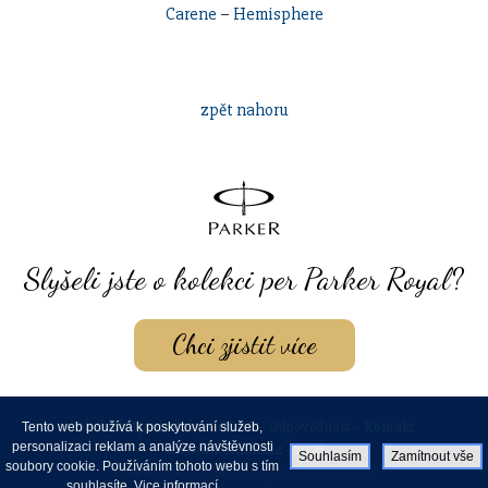
Carene
–
Hemisphere
zpět nahoru
Slyšeli jste o kolekci per Parker Royal?
Chci zjistit více
Obchodní podmínky
–
GDPR
–
Odpovědnost
–
Kontakt
Tento web používá k poskytování služeb,
personalizaci reklam a analýze návštěvnosti
www.waterman.cz - 2026
Souhlasím
Zamítnout vše
soubory cookie. Používáním tohoto webu s tím
Protected by reCAPTCHA:
Privacy policy
,
Terms of service
souhlasíte.
Vice informací