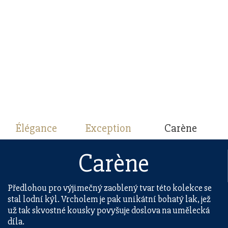
Élégance
Exception
Carène
Carène
Předlohou pro výjimečný zaoblený tvar této kolekce se
stal lodní kýl. Vrcholem je pak unikátní bohatý lak, jež
už tak skvostné kousky povyšuje doslova na umělecká
díla.