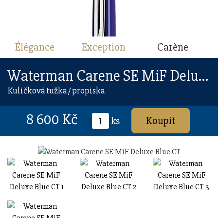
Élégance
Exception
Carène
Waterman Carene SE MiF Deluxe Blue CT
Kuličková tužka / propiska
8 600 Kč
ks