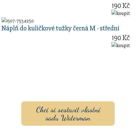
190 Kč
Náplň do kuličkové tužky černá M - střední
190 Kč
Sestavte si dárkovou sadu
s vlastním gravírovaním a
pouzdrem nebo inkoustem.
Chci si sestavit vlastní
sadu Waterman