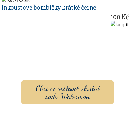
Inkoustové bombičky krátké černé
100 Kč
Sestavte si dárkovou sadu
s vlastním gravírovaním a
pouzdrem nebo inkoustem.
Chci si sestavit vlastní
sadu Waterman