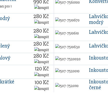
Konvert
990 Kč
n pro 1
280 Kč
Lahvičko
modrý
modrý
280 Kč
Lahvičko
280 Kč
elený
Lahvičko
280 Kč
alový
Inkoust
120 Kč
Inkoust
krátké
Inkoust
100 Kč
černé