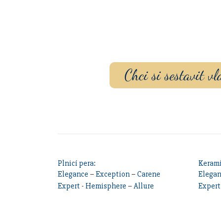
Sestavte si dárko
gravírovaním a p
Chci si sestavit 
Plnicí pera:
Kerami
Elegance
–
Exception
–
Carene
Elega
Expert
-
Hemisphere
–
Allure
Expert