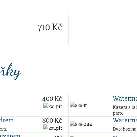
710 Kč
lňky
400 Kč
Waterma
Kazeta s la
pero.
800 Kč
zdrem
Waterma
rem.
Dvoj box na
nizérem