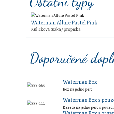
Ostatní typy
Waterman Allure Pastel Pink
Kuličková tužka / propiska
Doporučené dop
Waterman Box
Box na jedno pero
Waterman Box s pou
Kazeta na jedno pero s pouzd
Waterman Box s orga