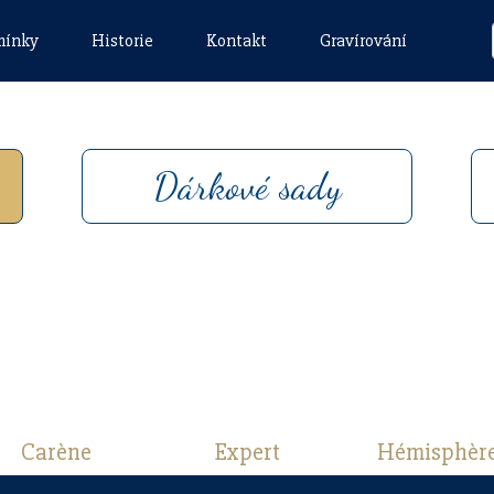
mínky
Historie
Kontakt
Gravírování
Dárkové sady
Carène
Expert
Hémisphèr