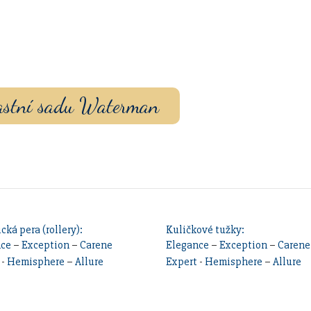
vou sadu s vlastním
ouzdrem nebo inkoustem.
vlastní sadu Waterman
cká pera (rollery):
Kuličkové tužky:
nce
–
Exception
–
Carene
Elegance
–
Exception
–
Carene
-
Hemisphere
–
Allure
Expert
-
Hemisphere
–
Allure