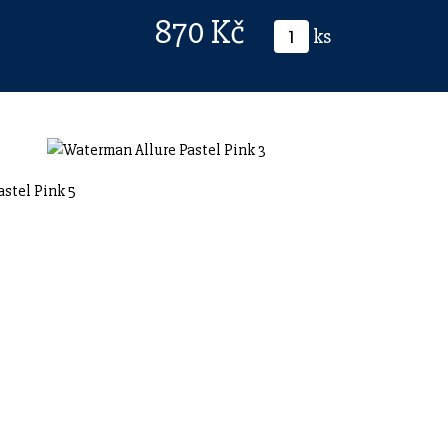
870 Kč
ks