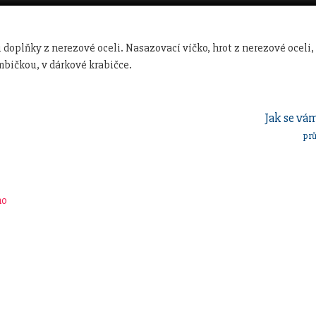
oplňky z nerezové oceli. Nasazovací víčko, hrot z nerezové oceli,
mbičkou, v dárkové krabičce.
Jak se vám
pr
no