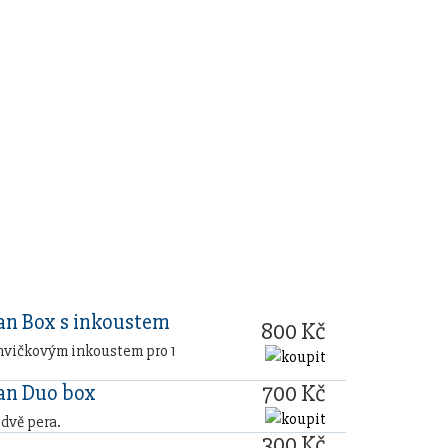
n Box s inkoustem
800 Kč
hvičkovým inkoustem pro 1
700 Kč
n Duo box
 dvě pera.
300 Kč