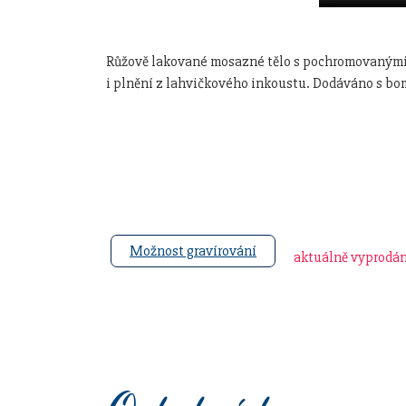
Růžově lakované mosazné tělo s pochromovanými d
i plnění z lahvičkového inkoustu. Dodáváno s bo
Možnost gravírování
aktuálně vyprodá