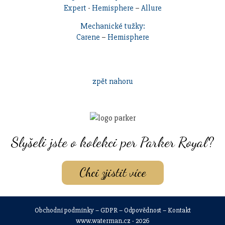
Expert
-
Hemisphere
–
Allure
Mechanické tužky:
Carene
–
Hemisphere
zpět nahoru
Slyšeli jste o kolekci per Parker Royal?
Chci zjistit více
Obchodní podmínky
–
GDPR
–
Odpovědnost
–
Kontakt
www.waterman.cz - 2026