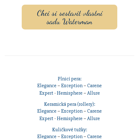
Chci si sestavit vlastní
sadu Waterman
Plnicí pera:
Elegance
–
Exception
–
Carene
Expert
-
Hemisphere
–
Allure
Keramická pera (rollery):
Elegance
–
Exception
–
Carene
Expert
-
Hemisphere
–
Allure
Kuličkové tužky:
Elegance
–
Exception
–
Carene