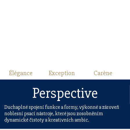
Élégance
Exception
Carène
Perspective
Duchaplné spojení funkce a formy, výkonné a zároveň
noblesní psací nástroje, které jsou zosobněním
dynamické čistoty a kreativních ambic.