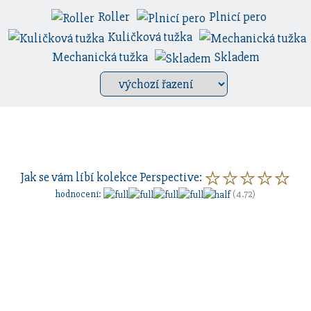
Roller
Plnicí pero
Kuličková tužka
Mechanická tužka
Skladem
Jak se vám líbí kolekce
Perspective
:
hodnocení
:
(4.72)
Sestavte si dárkovou sadu
s vlastním
gravírovaním
a
pouzdrem nebo inkoustem.