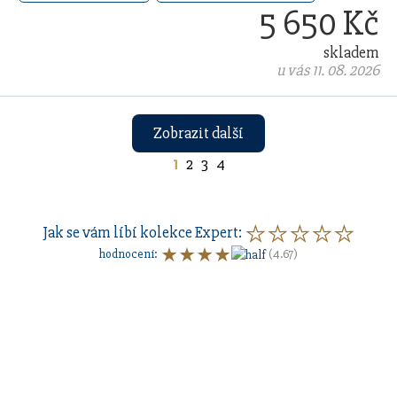
5 650 Kč
skladem
u vás 11. 08. 2026
Zobrazit další
1
2
3
4
Jak se vám líbí kolekce
Expert
:
hodnocení
:
(4.67)
Sestavte si dárkovou sadu
s vlastním
gravírovaním
a
pouzdrem nebo inkoustem.