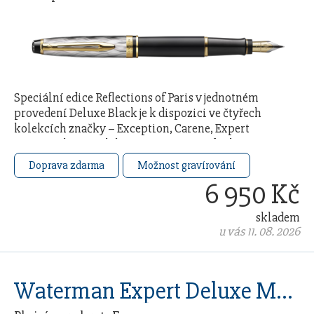
Speciální edice Reflections of Paris v jednotném
provedení Deluxe Black je k dispozici ve čtyřech
kolekcích značky – Exception, Carene, Expert
a Hémisphère. Kolekce je inspirována duchem a …
Doprava zdarma
Možnost gravírování
6 950 Kč
skladem
u vás 11. 08. 2026
Waterman Expert Deluxe Metalic Blue CT