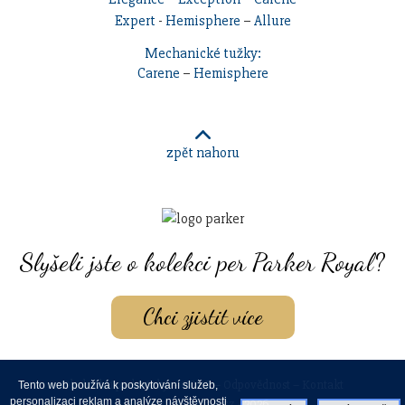
Expert
-
Hemisphere
–
Allure
Mechanické tužky:
Carene
–
Hemisphere
zpět nahoru
Slyšeli jste o kolekci per Parker Royal?
Chci zjistit více
Obchodní podmínky
–
GDPR
–
Odpovědnost
–
Kontakt
Tento web používá k poskytování služeb,
personalizaci reklam a analýze návštěvnosti
www.waterman.cz - 2026