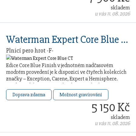
skladem
u vás 11. 08. 2026
Waterman Expert Core Blue CT
Plnicí pero hrot -F-
Edice Core Blue Finish v jednotném nadčasovém
modrém provedení je k dispozici ve čtyřech kolekcích
značky – Exception, Carene, Expert a Hemisphere.
Každý model čerpá ze 140letého řemeslného …
Doprava zdarma
Možnost gravírování
5 150 Kč
skladem
u vás 11. 08. 2026