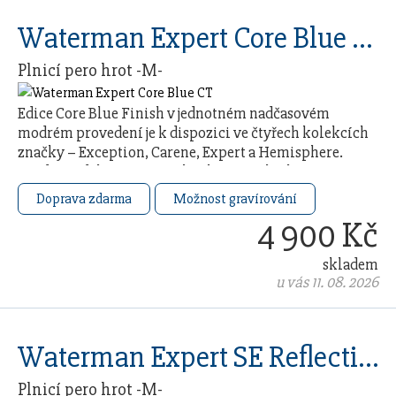
Waterman Expert Core Blue CT
Plnicí pero hrot -M-
Edice Core Blue Finish v jednotném nadčasovém
modrém provedení je k dispozici ve čtyřech kolekcích
značky – Exception, Carene, Expert a Hemisphere.
Každý model čerpá ze 140letého řemeslného …
Doprava zdarma
Možnost gravírování
4 900 Kč
skladem
u vás 11. 08. 2026
Waterman Expert SE Reflections Of Paris GT
Plnicí pero hrot -M-