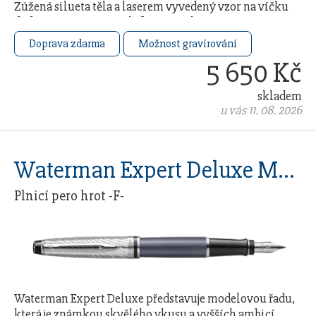
Zúžená silueta těla a laserem vyvedený vzor na víčku
dodávají svému nositeli francouzskou …
Doprava zdarma
Možnost gravírování
5 650 Kč
skladem
u vás 11. 08. 2026
Waterman Expert Deluxe Metalic Stone CT
Plnicí pero hrot -F-
Waterman Expert Deluxe představuje modelovou řadu,
která je známkou skvělého vkusu a vyšších ambicí.