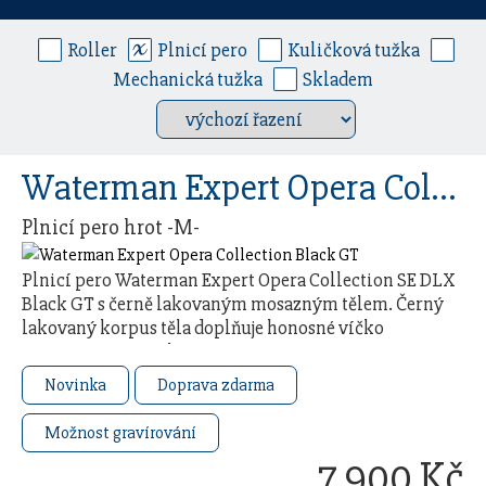
Roller
Plnicí pero
Kuličková tužka
Mechanická tužka
Skladem
Waterman Expert Opera Collection Black GT
Plnicí pero hrot -M-
Plnicí pero Waterman Expert Opera Collection SE DLX
Black GT s černě lakovaným mosazným tělem. Černý
lakovaný korpus těla doplňuje honosné víčko
s precizně rytým složitým vzorem připomínajícím …
Novinka
Doprava zdarma
Možnost gravírování
7 900 Kč