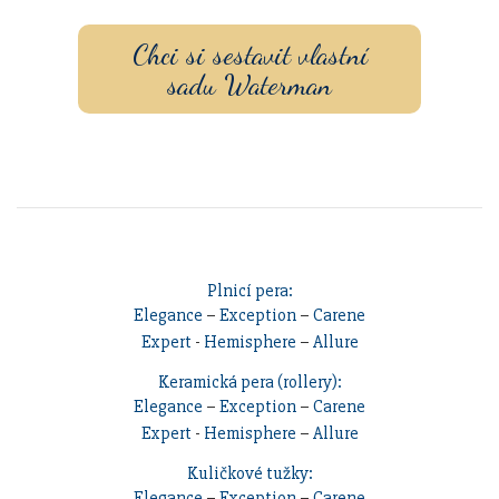
Chci si sestavit vlastní
sadu Waterman
Plnicí pera:
Elegance
–
Exception
–
Carene
Expert
-
Hemisphere
–
Allure
Keramická pera (rollery):
Elegance
–
Exception
–
Carene
Expert
-
Hemisphere
–
Allure
Kuličkové tužky:
Elegance
–
Exception
–
Carene