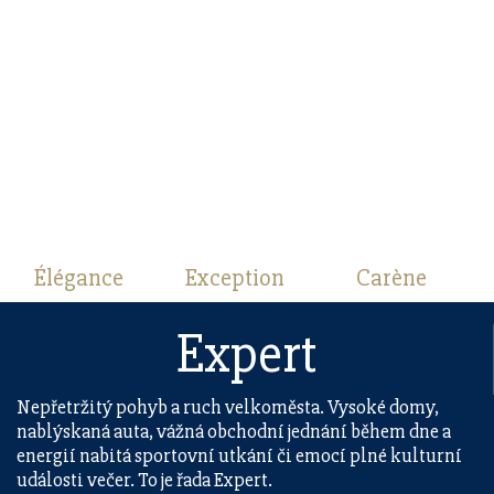
Élégance
Exception
Carène
Expert
Nepřetržitý pohyb a ruch velkoměsta. Vysoké domy,
nablýskaná auta, vážná obchodní jednání během dne a
energií nabitá sportovní utkání či emocí plné kulturní
události večer. To je řada Expert.