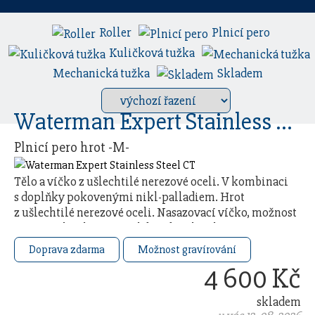
Roller
Plnicí pero
Kuličková tužka
Mechanická tužka
Skladem
Waterman Expert Stainless Steel CT
Plnicí pero hrot -M-
Tělo a víčko z ušlechtilé nerezové oceli. V kombinaci
s doplňky pokovenými nikl-palladiem. Hrot
z ušlechtilé nerezové oceli. Nasazovací víčko, možnost
použití jak inkoustových bombiček, tak i …
Doprava zdarma
Možnost gravírování
4 600 Kč
skladem