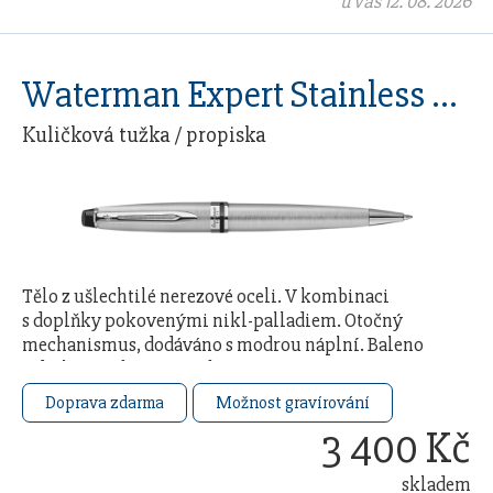
u vás 12. 08. 2026
Waterman Expert Stainless Steel CT
Kuličková tužka / propiska
Tělo z ušlechtilé nerezové oceli. V kombinaci
s doplňky pokovenými nikl-palladiem. Otočný
mechanismus, dodáváno s modrou náplní. Baleno
v dárkovém boxu. Vyrobeno ve …
Doprava zdarma
Možnost gravírování
3 400 Kč
skladem