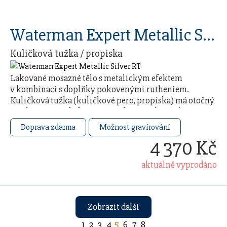
Waterman Expert Metallic Silver RT
Kuličková tužka / propiska
Lakované mosazné tělo s metalickým efektem
v kombinaci s doplňky pokovenými rutheniem.
Kuličková tužka (kuličkové pero, propiska) má otočný
mechanismus, dodáváno s modrou náplní. Baleno
v dárkovém …
Doprava zdarma
Možnost gravírování
4 370 Kč
aktuálně vyprodáno
Zobrazit další
1
2
3
4
5
6
7
8