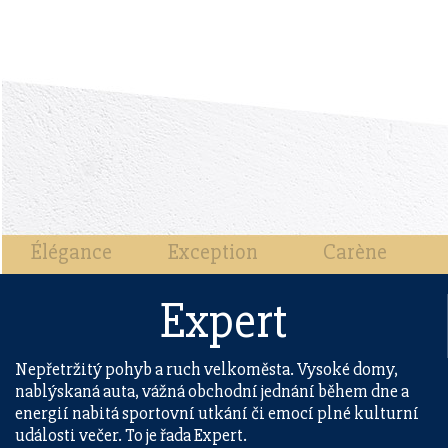
Élégance
Exception
Carène
Expert
Nepřetržitý pohyb a ruch velkoměsta. Vysoké domy,
nablýskaná auta, vážná obchodní jednání během dne a
energií nabitá sportovní utkání či emocí plné kulturní
události večer. To je řada Expert.