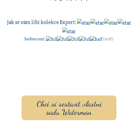
Jak se vám líbí kolekce
Expert
:
hodnocení
:
(4.67)
Sestavte si dárkovou sadu
s vlastním
gravírovaním
a
pouzdrem nebo inkoustem.
Chci si sestavit vlastní
sadu Waterman