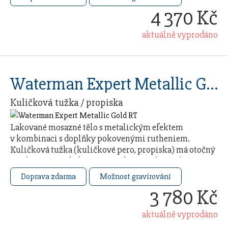
4 370 Kč
aktuálně vyprodáno
Waterman Expert Metallic Gold RT
Kuličková tužka / propiska
Lakované mosazné tělo s metalickým efektem
v kombinaci s doplňky pokovenými rutheniem.
Kuličková tužka (kuličkové pero, propiska) má otočný
mechanismus, dodáváno s modrou náplní. Baleno
v dárkovém …
Doprava zdarma
Možnost gravírování
3 780 Kč
aktuálně vyprodáno