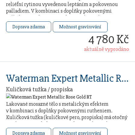
reliéfní rytinou vyvedenou leptáním a pokovenou
palladiem. V kombinaci s doplňky pokovenými
palladiem. Dodáváno s modrou náplní. Baleno
v dárkovém …
Doprava zdarma
Možnost gravírování
4 780 Kč
aktuálně vyprodáno
Waterman Expert Metallic Rose Gold RT
Kuličková tužka / propiska
Lakované mosazné tělo s metalickým efektem
v kombinaci s doplňky pokovenými rutheniem.
Kuličková tužka (kuličkové pero, propiska) má otočný
mechanismus, dodáváno s modrou náplní. Baleno
v dárkovém …
Doprava zdarma
Možnost gravírování