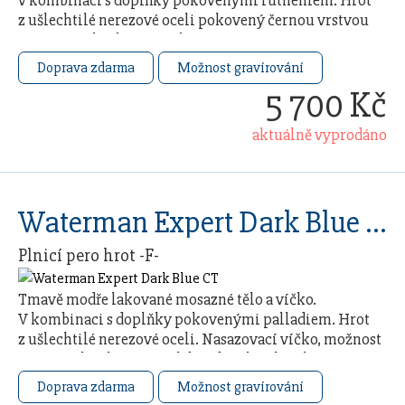
v kombinaci s doplňky pokovenými rutheniem. Hrot
z ušlechtilé nerezové oceli pokovený černou vrstvou
pomocí techniky PVD. Plnicí pero má …
Doprava zdarma
Možnost gravírování
5 700 Kč
aktuálně vyprodáno
Waterman Expert Dark Blue CT
Plnicí pero hrot -F-
Tmavě modře lakované mosazné tělo a víčko.
V kombinaci s doplňky pokovenými palladiem. Hrot
z ušlechtilé nerezové oceli. Nasazovací víčko, možnost
použití jak inkoustových bombiček, tak i plnění z …
Doprava zdarma
Možnost gravírování