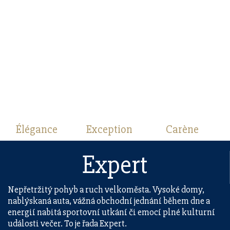
Élégance
Exception
Carène
Expert
Nepřetržitý pohyb a ruch velkoměsta. Vysoké domy,
nablýskaná auta, vážná obchodní jednání během dne a
energií nabitá sportovní utkání či emocí plné kulturní
události večer. To je řada Expert.