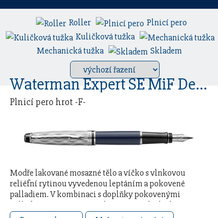
Roller
Plnicí pero
Kuličková tužka
Mechanická tužka
Skladem
Waterman Expert SE MiF Deluxe Blue CT
Plnicí pero hrot -F-
Modře lakované mosazné tělo a víčko s vlnkovou
reliéfní rytinou vyvedenou leptáním a pokovené
palladiem. V kombinaci s doplňky pokovenými
palladiem. Nasazovací víčko. Hrot z ušlechtilé
nerezové …