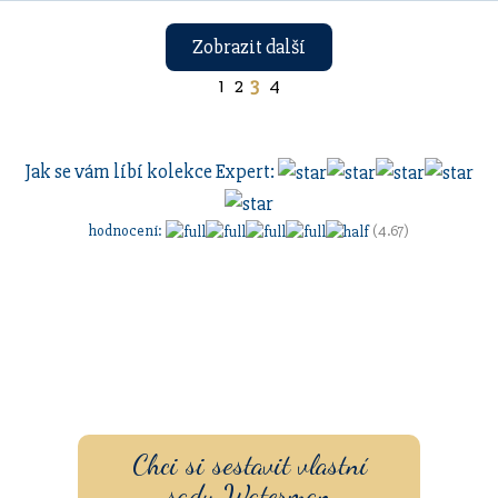
Zobrazit další
1
2
3
4
Jak se vám líbí kolekce
Expert
:
hodnocení
:
(4.67)
Sestavte si dárkovou sadu
s vlastním
gravírovaním
a
pouzdrem nebo inkoustem.
Chci si sestavit vlastní
sadu Waterman