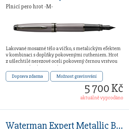
Plnicí pero hrot -M-
Lakované mosazné tělo a víčko, s metalickým efektem
v kombinaci s doplňky pokovenými rutheniem. Hrot
z ušlechtilé nerezové oceli pokovený černou vrstvou
pomocí techniky PVD. Plnicí pero má …
Doprava zdarma
Možnost gravírování
5 700 Kč
aktuálně vyprodáno
Waterman Expert Metallic Black RT