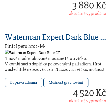
3 880 Kč
aktuálně vyprodáno
Waterman Expert Dark Blue CT
Plnicí pero hrot -M-
Tmavě modře lakované mosazné tělo a víčko.
V kombinaci s doplňky pokovenými palladiem. Hrot
z ušlechtilé nerezové oceli. Nasazovací víčko, možnost
použití jak inkoustových bombiček, tak i plnění z …
Doprava zdarma
Možnost gravírování
4 520 Kč
aktuálně vyprodáno