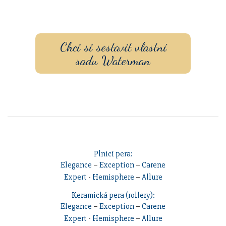
s vlastním
gravírovaním
a
pouzdrem nebo inkoustem.
Chci si sestavit vlastní
sadu Waterman
Plnicí pera:
Elegance
–
Exception
–
Carene
Expert
-
Hemisphere
–
Allure
Keramická pera (rollery):
Elegance
–
Exception
–
Carene
Expert
-
Hemisphere
–
Allure