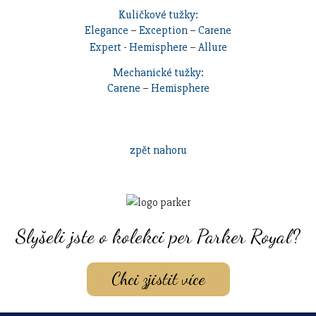
Kuličkové tužky:
Elegance
–
Exception
–
Carene
Expert
-
Hemisphere
–
Allure
Mechanické tužky:
Carene
–
Hemisphere
zpět nahoru
Slyšeli jste o kolekci per Parker Royal?
Chci zjistit více