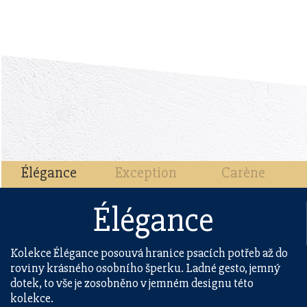
Élégance
Exception
Carène
Élégance
Kolekce Élégance posouvá hranice psacích potřeb až do
roviny krásného osobního šperku. Ladné gesto, jemný
dotek, to vše je zosobněno v jemném designu této
kolekce.