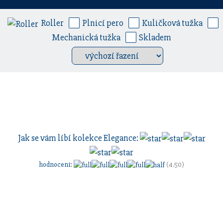
Roller
Plnicí pero
Kuličková tužka
Mechanická tužka
Skladem
Jak se vám líbí kolekce
Elegance
:
hodnocení
:
(4.50)
Sestavte si dárkovou sadu