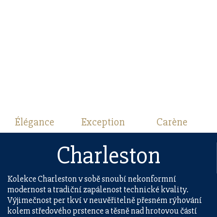
Élégance
Exception
Carène
Charleston
Kolekce Charleston v sobě snoubí nekonformní
modernost a tradiční zapálenost technické kvality.
Výjimečnost per tkví v neuvěřitelně přesném rýhování
kolem středového prstence a těsně nad hrotovou částí