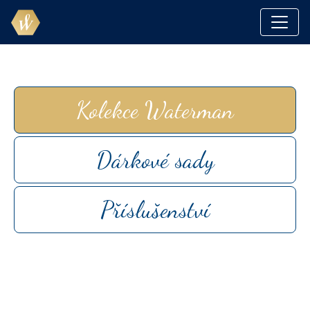
Skočit na obsah
Základní navigace
Kolekce Waterman
Dárkové sady
Příslušenství