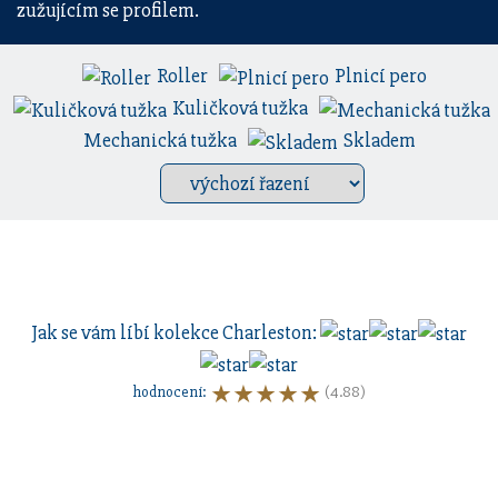
zužujícím se profilem.
Roller
Plnicí pero
Kuličková tužka
Mechanická tužka
Skladem
Jak se vám líbí kolekce
Charleston
:
hodnocení
:
(4.88)
Sestavte si dárkovou sadu