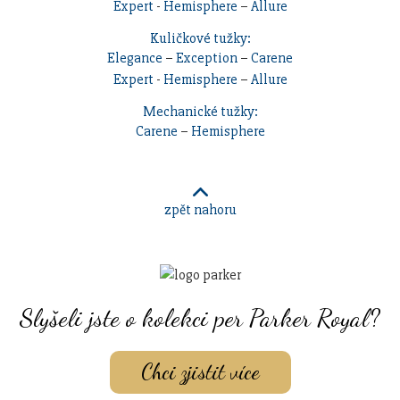
Expert
-
Hemisphere
–
Allure
Kuličkové tužky:
Elegance
–
Exception
–
Carene
Expert
-
Hemisphere
–
Allure
Mechanické tužky:
Carene
–
Hemisphere
zpět nahoru
Slyšeli jste o kolekci per Parker Royal?
Chci zjistit více