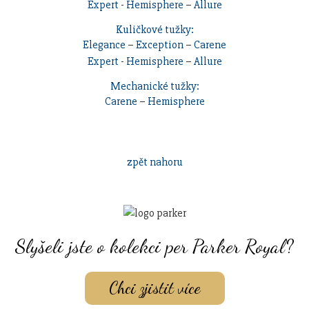
Expert
-
Hemisphere
–
Allure
Kuličkové tužky:
Elegance
–
Exception
–
Carene
Expert
-
Hemisphere
–
Allure
Mechanické tužky:
Carene
–
Hemisphere
zpět nahoru
Slyšeli jste o kolekci per Parker Royal?
Chci zjistit více