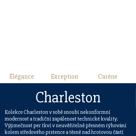
Élégance
Exception
Carène
Charleston
Kolekce Charleston v sobě snoubí nekonformní
modernost a tradiční zapálenost technické kvality.
Výjimečnost per tkví v neuvěřitelně přesném rýhování
kolem středového prstence a těsně nad hrotovou částí