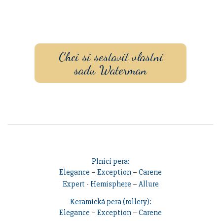
Sestavte si dárkovou sadu
s vlastním
gravírovaním
a
pouzdrem nebo inkoustem.
Chci si sestavit vlastní
sadu Waterman
Plnicí pera:
Elegance
–
Exception
–
Carene
Expert
-
Hemisphere
–
Allure
Keramická pera (rollery):
Elegance
–
Exception
–
Carene