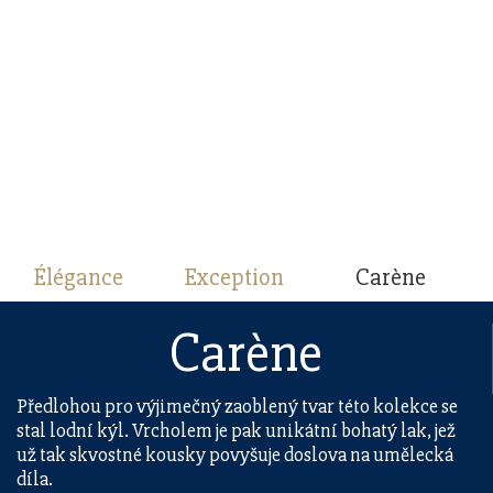
Élégance
Exception
Carène
Carène
Předlohou pro výjimečný zaoblený tvar této kolekce se
stal lodní kýl. Vrcholem je pak unikátní bohatý lak, jež
už tak skvostné kousky povyšuje doslova na umělecká
díla.