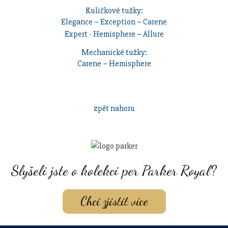
Kuličkové tužky:
Elegance
–
Exception
–
Carene
Expert
-
Hemisphere
–
Allure
Mechanické tužky:
Carene
–
Hemisphere
zpět nahoru
Slyšeli jste o kolekci per Parker Royal?
Chci zjistit více