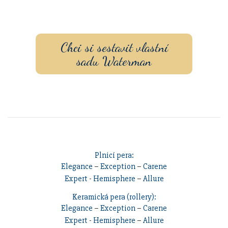
s vlastním
gravírovaním
a
pouzdrem nebo inkoustem.
Chci si sestavit vlastní
sadu Waterman
Plnicí pera:
Elegance
–
Exception
–
Carene
Expert
-
Hemisphere
–
Allure
Keramická pera (rollery):
Elegance
–
Exception
–
Carene
Expert
-
Hemisphere
–
Allure