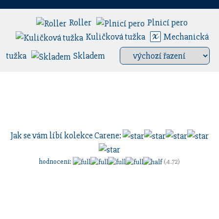
Roller
Plnicí pero
Kuličková tužka
Mechanická
tužka
Skladem
Jak se vám líbí kolekce
Carene
:
hodnocení
:
(4.72)
Sestavte si dárkovou sadu