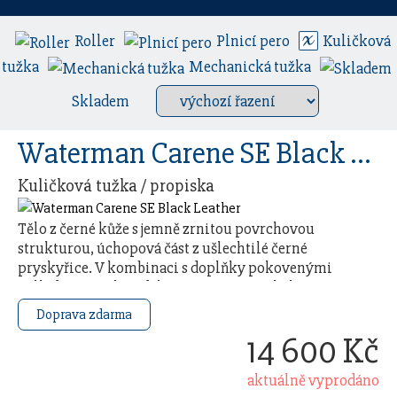
Roller
Plnicí pero
Kuličková
tužka
Mechanická tužka
Skladem
Waterman Carene SE Black Leather
Kuličková tužka / propiska
Tělo z černé kůže s jemně zrnitou povrchovou
strukturou, úchopová část z ušlechtilé černé
pryskyřice. V kombinaci s doplňky pokovenými
palladiem. Víčko s dekorativními vertikálními
rytinami …
Doprava zdarma
14 600 Kč
aktuálně vyprodáno