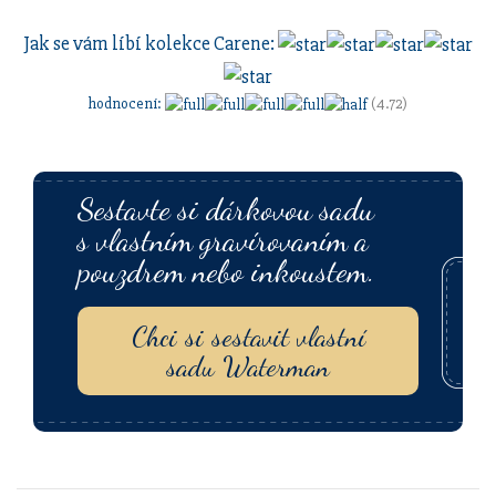
Jak se vám líbí kolekce
Carene
:
hodnocení
:
(4.72)
Sestavte si dárkovou sadu
s vlastním
gravírovaním
a
pouzdrem nebo inkoustem.
Chci si sestavit vlastní
sadu Waterman