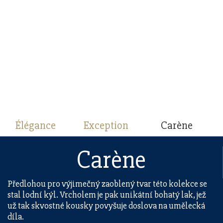
Élégance
Exception
Carène
Carène
Předlohou pro výjimečný zaoblený tvar této kolekce se
stal lodní kýl. Vrcholem je pak unikátní bohatý lak, jež
už tak skvostné kousky povyšuje doslova na umělecká
díla.