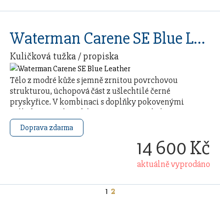
Waterman Carene SE Blue Leather
Kuličková tužka / propiska
Tělo z modré kůže s jemně zrnitou povrchovou
strukturou, úchopová část z ušlechtilé černé
pryskyřice. V kombinaci s doplňky pokovenými
palladiem. Víčko s dekorativními vertikálními
rytinami …
Doprava zdarma
14 600 Kč
aktuálně vyprodáno
1
2