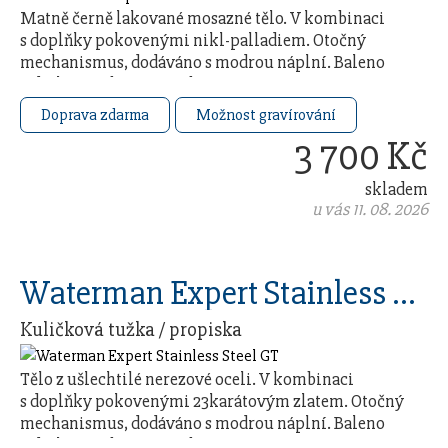
Matně černě lakované mosazné tělo. V kombinaci
s doplňky pokovenými nikl-palladiem. Otočný
mechanismus, dodáváno s modrou náplní. Baleno
v dárkovém boxu. Vyrobeno ve …
Doprava zdarma
Možnost gravírování
3 700 Kč
skladem
u vás 11. 08. 2026
Waterman Expert Stainless Steel GT
Kuličková tužka / propiska
Tělo z ušlechtilé nerezové oceli. V kombinaci
s doplňky pokovenými 23karátovým zlatem. Otočný
mechanismus, dodáváno s modrou náplní. Baleno
v dárkovém boxu. Vyrobeno ve …