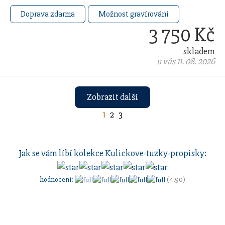
Doprava zdarma
Možnost gravírování
3 750 Kč
skladem
u vás 11. 08. 2026
Zobrazit další
1
2
3
Jak se vám líbí kolekce
Kulickove-tuzky-propisky
:
hodnocení
:
(4.90)