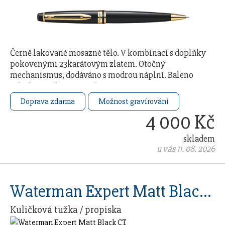
Černě lakované mosazné tělo. V kombinaci s doplňky
pokovenými 23karátovým zlatem. Otočný
mechanismus, dodáváno s modrou náplní. Baleno
v dárkovém boxu. Vyrobeno ve …
Doprava zdarma
Možnost gravírování
4 000 Kč
skladem
u vás 11. 08. 2026
Waterman Expert Matt Black CT
Kuličková tužka / propiska