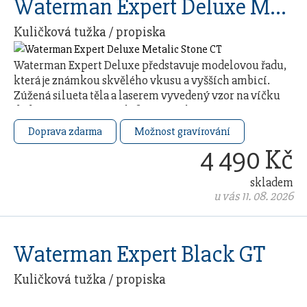
Waterman Expert Deluxe Metalic Stone CT
Kuličková tužka / propiska
Waterman Expert Deluxe představuje modelovou řadu,
která je známkou skvělého vkusu a vyšších ambicí.
Zúžená silueta těla a laserem vyvedený vzor na víčku
dodávají svému nositeli francouzskou …
Doprava zdarma
Možnost gravírování
4 490 Kč
skladem
u vás 11. 08. 2026
Waterman Expert Black GT
Kuličková tužka / propiska