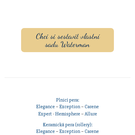
Sestavte si dárkovou sadu
s vlastním
gravírovaním
a
pouzdrem nebo inkoustem.
Chci si sestavit vlastní
sadu Waterman
Plnicí pera:
Elegance
–
Exception
–
Carene
Expert
-
Hemisphere
–
Allure
Keramická pera (rollery):
Elegance
–
Exception
–
Carene