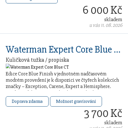
6 000 Kč
skladem
u vás 11. 08. 2026
Waterman Expert Core Blue CT
Kuličková tužka / propiska
Edice Core Blue Finish v jednotném nadčasovém
modrém provedení je k dispozici ve čtyřech kolekcích
značky – Exception, Carene, Expert a Hemisphere.
Každý model čerpá ze 140letého řemeslného …
Doprava zdarma
Možnost gravírování
3 700 Kč
skladem