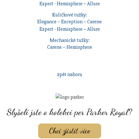
Expert
-
Hemisphere
–
Allure
Kuličkové tužky:
Elegance
–
Exception
–
Carene
Expert
-
Hemisphere
–
Allure
Mechanické tužky:
Carene
–
Hemisphere
zpět nahoru
Slyšeli jste o kolekci per Parker Royal?
Chci zjistit více