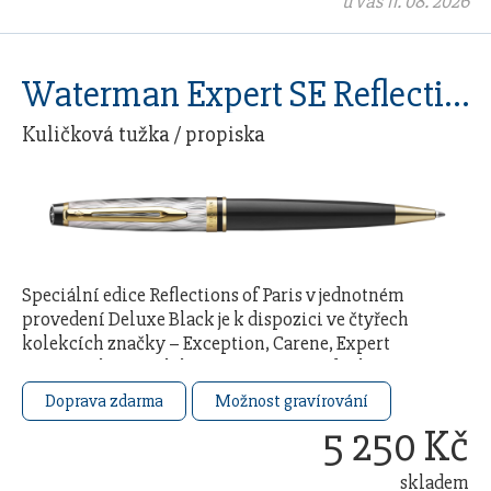
u vás 11. 08. 2026
Waterman Expert SE Reflections Of Paris GT
Kuličková tužka / propiska
Speciální edice Reflections of Paris v jednotném
provedení Deluxe Black je k dispozici ve čtyřech
kolekcích značky – Exception, Carene, Expert
a Hémisphère. Kolekce je inspirována duchem a …
Doprava zdarma
Možnost gravírování
5 250 Kč
skladem