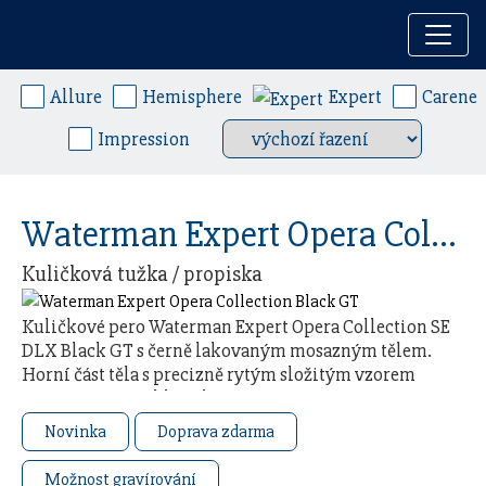
Skočit na obsah
Základní navigace
Kuličkové tužky
Allure
Hemisphere
Expert
Carene
Impression
Waterman Expert Opera Collection Black GT
Kuličková tužka / propiska
Kuličkové pero Waterman Expert Opera Collection SE
DLX Black GT s černě lakovaným mosazným tělem.
Horní část těla s precizně rytým složitým vzorem
připomínajícím klasické pero Waterman „Man …
Novinka
Doprava zdarma
Možnost gravírování