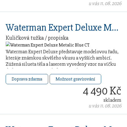
u vás 11. 08. 2026
Waterman Expert Deluxe Metalic Blue CT
Kuličková tužka / propiska
Waterman Expert Deluxe představuje modelovou řadu,
která je známkou skvělého vkusu a vyšších ambicí.
Zúžená silueta těla a laserem vyvedený vzor na víčku
dodávají svému nositeli francouzskou …
Doprava zdarma
Možnost gravírování
4 490 Kč
skladem
u vás 11. 08. 2026