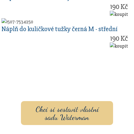
190 Kč
Náplň do kuličkové tužky černá M - střední
190 Kč
Sestavte si dárkovou sadu
s vlastním gravírovaním a
pouzdrem nebo inkoustem.
Chci si sestavit vlastní
sadu Waterman