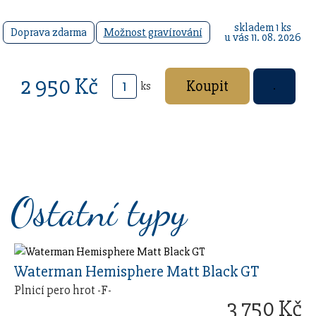
skladem 1 ks
Doprava zdarma
Možnost gravírování
u vás 11. 08. 2026
2 950 Kč
ks
Ostatní typy
Waterman Hemisphere Matt Black GT
Plnicí pero hrot -F-
3 750 Kč