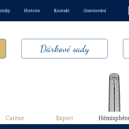
mínky
Historie
Kontakt
Gravírování
Dárkové sady
Carène
Expert
Hémisphèr