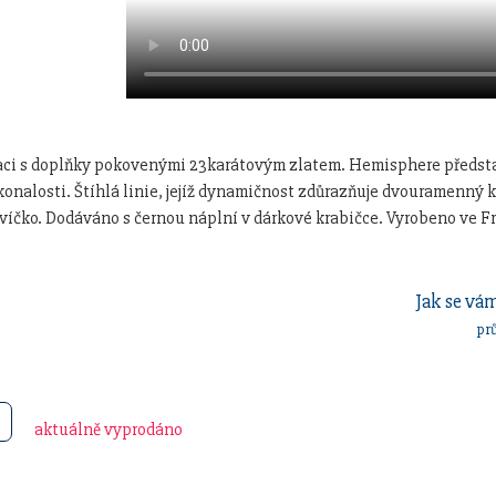
aci s doplňky pokovenými 23karátovým zlatem. Hemisphere předsta
onalosti. Štíhlá linie, jejíž dynamičnost zdůrazňuje dvouramenný 
íčko. Dodáváno s černou náplní v dárkové krabičce. Vyrobeno ve Fr
Jak se vám
pr
aktuálně vyprodáno