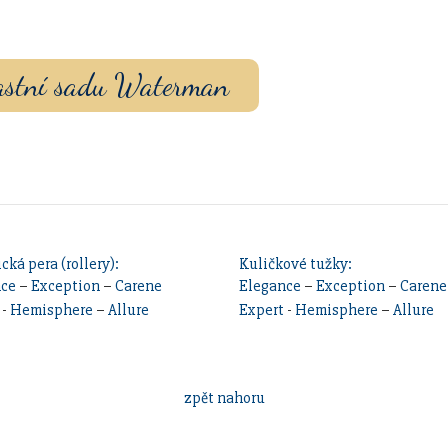
ouzdrem nebo inkoustem.
vlastní sadu Waterman
cká pera (rollery):
Kuličkové tužky:
nce
–
Exception
–
Carene
Elegance
–
Exception
–
Carene
-
Hemisphere
–
Allure
Expert
-
Hemisphere
–
Allure
zpět nahoru