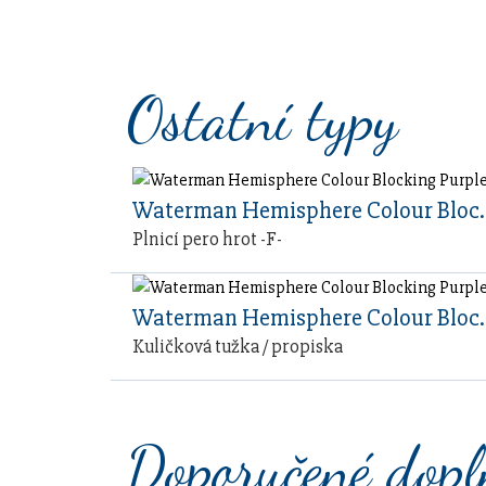
Ostatní typy
Waterman Hemispher
Plnicí pero hrot -F-
Waterman Hemispher
Kuličková tužka / propiska
Doporučené dop