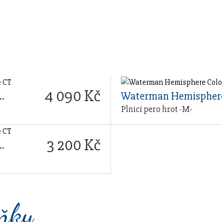
4 090 Kč
e Colour Blocking Purple CT
Plnicí pero hrot -M-
3 200 Kč
e Colour Blocking Purple CT
lňky