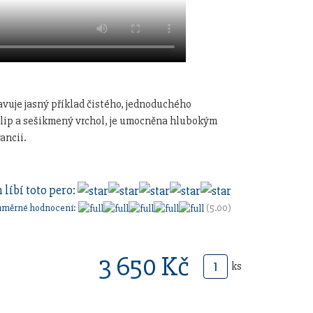
vuje jasný příklad čistého, jednoduchého
klip a sešikmený vrchol, je umocněna hlubokým
ancii.
 líbí toto pero:
ůměrné hodnocení:
(5.00)
3 650 Kč
ks