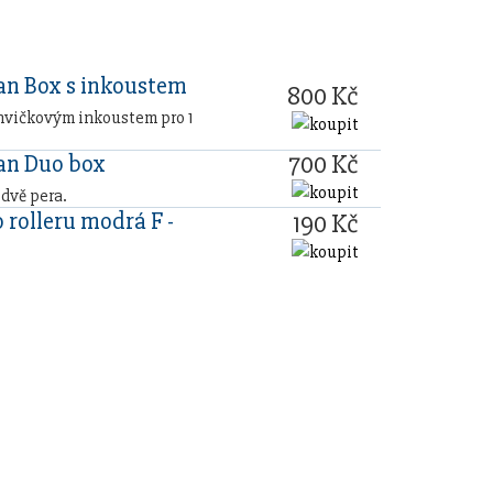
n Box s inkoustem
800 Kč
hvičkovým inkoustem pro 1
700 Kč
n Duo box
 dvě pera.
 rolleru modrá F -
190 Kč