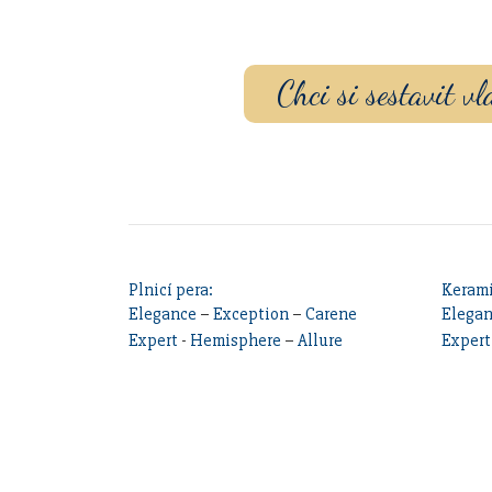
gravírovaním a p
Chci si sestavit 
Plnicí pera:
Kerami
Elegance
–
Exception
–
Carene
Elega
Expert
-
Hemisphere
–
Allure
Expert