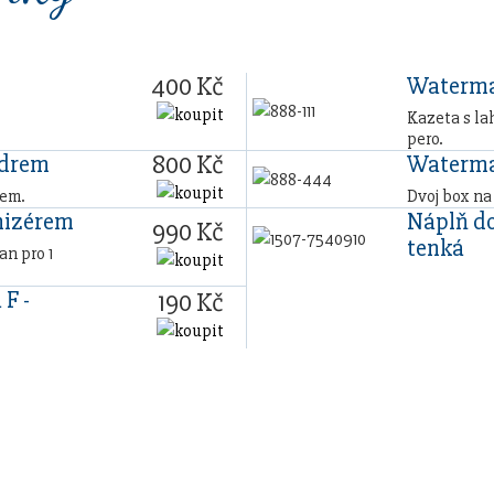
400 Kč
Waterma
Kazeta s la
pero.
800 Kč
zdrem
Waterma
rem.
Dvoj box na
nizérem
Náplň do
990 Kč
tenká
n pro 1
 F -
190 Kč
vou sadu s vlastním