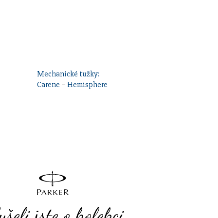
Mechanické tužky:
Carene
–
Hemisphere
yšeli jste o kolekci