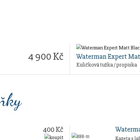
4 900 Kč
Waterman Expert Mat
Kuličková tužka / propiska
lňky
400 Kč
Waterma
Kazeta s la