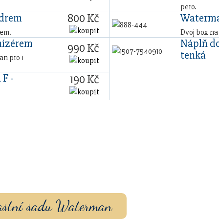
pero.
800 Kč
zdrem
Waterma
rem.
Dvoj box na
nizérem
Náplň do
990 Kč
tenká
n pro 1
 F -
190 Kč
vou sadu s vlastním
ouzdrem nebo inkoustem.
vlastní sadu Waterman