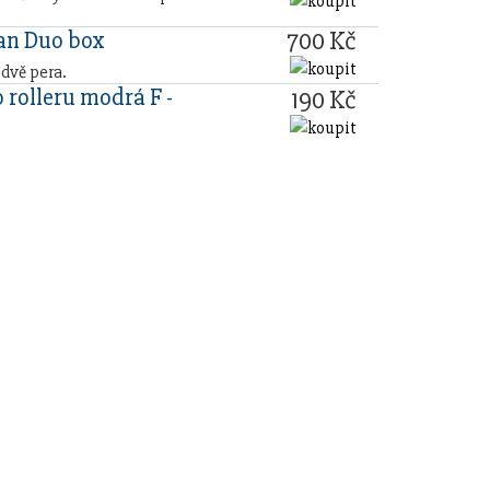
700 Kč
n Duo box
 dvě pera.
 rolleru modrá F -
190 Kč