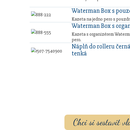
Waterman Box s pou
Kazeta na jedno pero s pouzd
Waterman Box s orga
Kazeta s organizérem Waterma
pero.
Náplň do rolleru černá
tenká
Sestavte si dárko
gravírovaním a p
Chci si sestavit 