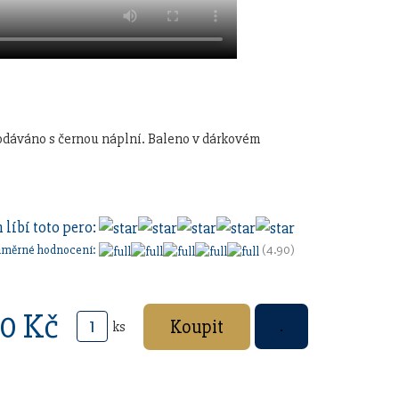
odáváno s černou náplní. Baleno v dárkovém
 líbí toto pero:
ůměrné hodnocení:
(4.90)
0 Kč
ks