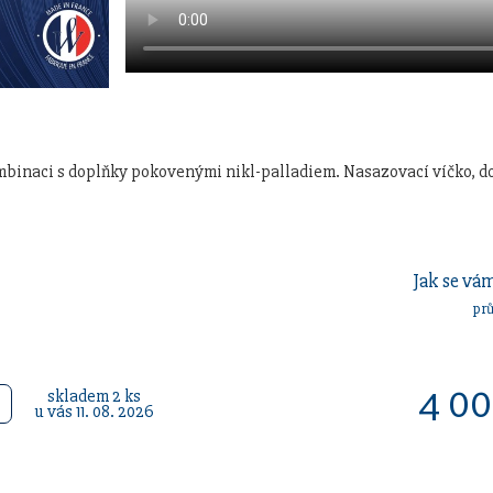
mbinaci s doplňky pokovenými nikl-palladiem. Nasazovací víčko, d
Jak se vám
pr
4 00
skladem 2 ks
u vás 11. 08. 2026