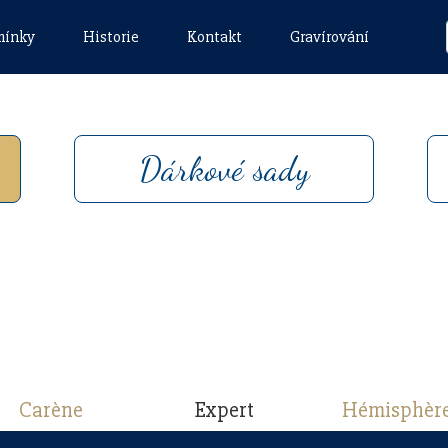
mínky
Historie
Kontakt
Gravírování
Dárkové sady
Carène
Expert
Hémisphèr