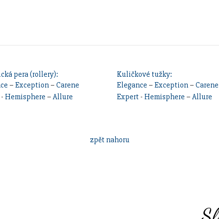
cká pera (rollery):
Kuličkové tužky:
nce
–
Exception
–
Carene
Elegance
–
Exception
–
Carene
-
Hemisphere
–
Allure
Expert
-
Hemisphere
–
Allure
zpět nahoru
Sl